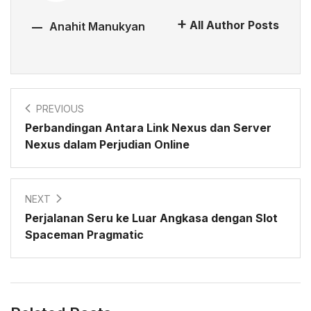
All Author Posts
Anahit Manukyan
PREVIOUS
Perbandingan Antara Link Nexus dan Server
Nexus dalam Perjudian Online
NEXT
Perjalanan Seru ke Luar Angkasa dengan Slot
Spaceman Pragmatic