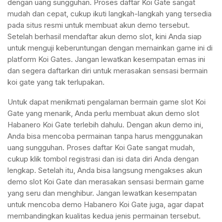
dengan uang sungguhan. Proses daftar Koi Gate sangat
mudah dan cepat, cukup ikuti langkah-langkah yang tersedia
pada situs resmi untuk membuat akun demo tersebut.
Setelah berhasil mendaftar akun demo slot, kini Anda siap
untuk menguji keberuntungan dengan memainkan game ini di
platform Koi Gates. Jangan lewatkan kesempatan emas ini
dan segera daftarkan diri untuk merasakan sensasi bermain
koi gate yang tak terlupakan.
Untuk dapat menikmati pengalaman bermain game slot Koi
Gate yang menarik, Anda perlu membuat akun demo slot
Habanero Koi Gate terlebih dahulu. Dengan akun demo ini,
Anda bisa mencoba permainan tanpa harus menggunakan
uang sungguhan. Proses daftar Koi Gate sangat mudah,
cukup klik tombol registrasi dan isi data diri Anda dengan
lengkap. Setelah itu, Anda bisa langsung mengakses akun
demo slot Koi Gate dan merasakan sensasi bermain game
yang seru dan menghibur. Jangan lewatkan kesempatan
untuk mencoba demo Habanero Koi Gate juga, agar dapat
membandingkan kualitas kedua jenis permainan tersebut.