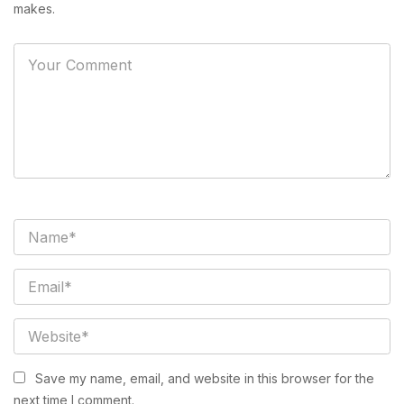
makes.
Save my name, email, and website in this browser for the
next time I comment.