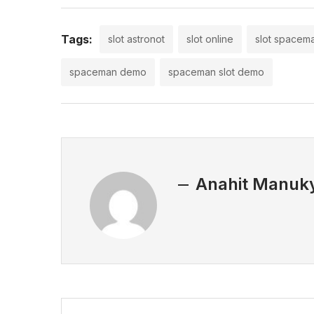
Tags:
slot astronot
slot online
slot spacem
spaceman demo
spaceman slot demo
Anahit Manuk