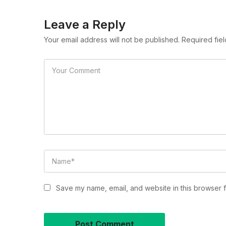
Leave a Reply
Your email address will not be published. Required fie
Save my name, email, and website in this browser f