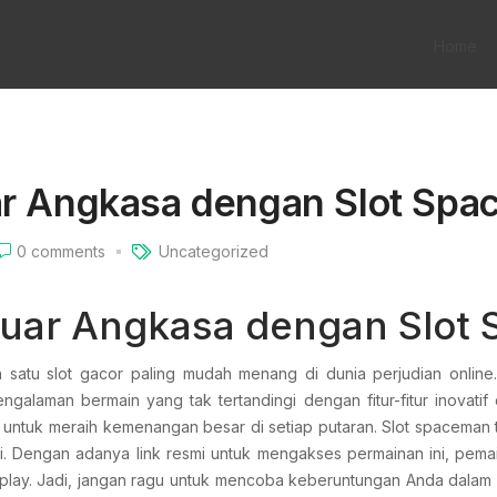
Home
uar Angkasa dengan Slot Sp
0
comments
Uncategorized
 Luar Angkasa dengan Slot
ah satu slot gacor paling mudah menang di dunia perjudian onlin
ngalaman bermain yang tak tertandingi dengan fitur-fitur inovati
ntuk meraih kemenangan besar di setiap putaran. Slot spaceman terb
nggi. Dengan adanya link resmi untuk mengakses permainan ini, p
c play. Jadi, jangan ragu untuk mencoba keberuntungan Anda dalam