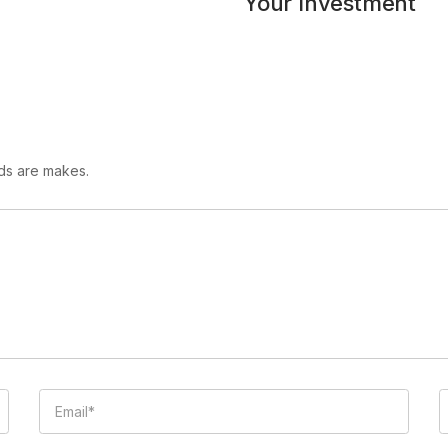
Your Investment
lds are makes.