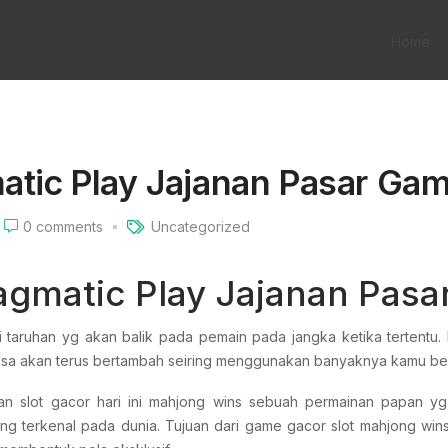
Home
gmatic Play Jajanan Pasar G
0
comments
Uncategorized
Pragmatic Play Jajanan Pa
ari taruhan yg akan balik pada pemain pada jangka ketika tertent
sa akan terus bertambah seiring menggunakan banyaknya kamu berm
an slot gacor hari ini mahjong wins sebuah permainan papan yg
ling terkenal pada dunia. Tujuan dari game gacor slot mahjong wi