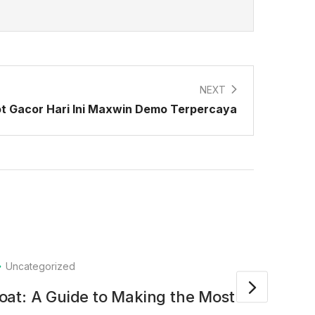
NEXT
ot Gacor Hari Ini Maxwin Demo Terpercaya
Uncategorized
23
at: A Guide to Making the Most of
HCOT