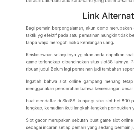
berasal batu-batu atau kartu-kartu yang beserta-sama
Link Alterna
Bagi pemain berpengalaman, akun demo merupakan daer
taktik yg efektif pada satu permainan mungkin tidak 
tanpa wajib merogoh risiko kehilangan uang.
Keistimewaan selanjutnya yg akan anda dapatkan saat 
game terlengkap dibandingkan situs slot88 lainnya. Pe
ribuan judul. Belum lagi permainan judi tambahan seper
Ingatlah bahwa slot online gampang menang tetap a
menggunakan pencerahan bahwa kemenangan besar tak
buat mendaftar di Slot88, kunjungi situs
slot bet 800 
lengkap, kemudian ikuti langkah-langkah pembuktian y
Slot gacor merupakan sebutan buat game slot onlin
sebagai incaran setiap pemain yang sedang bermain j