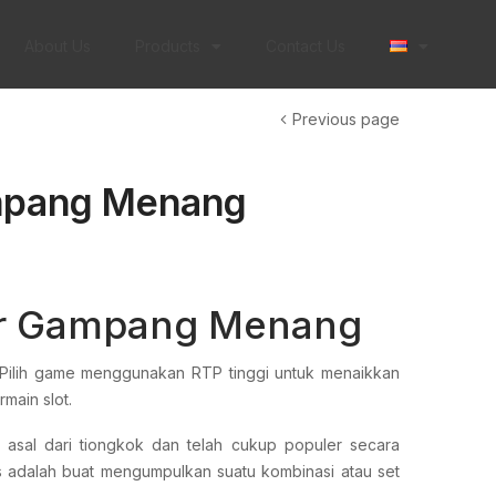
About Us
Products
Contact Us
Previous page
ampang Menang
sar Gampang Menang
u. Pilih game menggunakan RTP tinggi untuk menaikkan
ain slot.
 asal dari tiongkok dan telah cukup populer secara
ns adalah buat mengumpulkan suatu kombinasi atau set