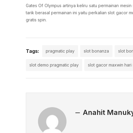
Gates Of Olympus artinya keliru satu permainan mesin 
tarik berasal permainan ini yaitu perkalian slot ga
gratis spin.
Tags:
pragmatic play
slot bonanza
slot bo
slot demo pragmatic play
slot gacor maxwin hari 
Anahit Manuk