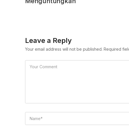
Menguntungkan
Leave a Reply
Your email address will not be published. Required fie