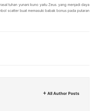
erasal tuhan yunani kuno yaitu Zeus. yang menjadi daya
imbol scatter buat memasuki babak bonus pada putaran
All Author Posts