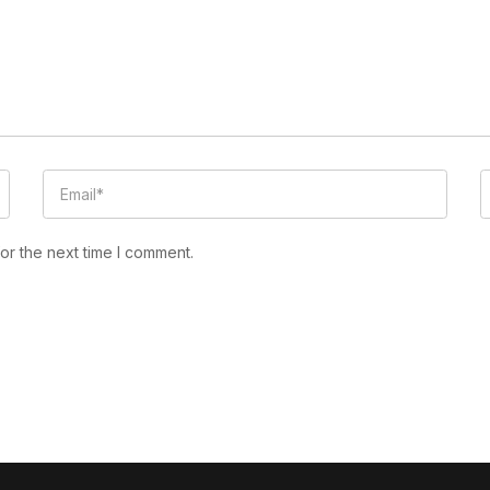
or the next time I comment.