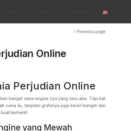
About Us
Products
Contact Us
Previous page
rjudian Online
a Perjudian Online
han banget sama engine nya yang seru abis. Tiap kali
Gak cuma itu, tampilan grafisnya juga keren banget dan
buat berhenti!
ngine yang Mewah