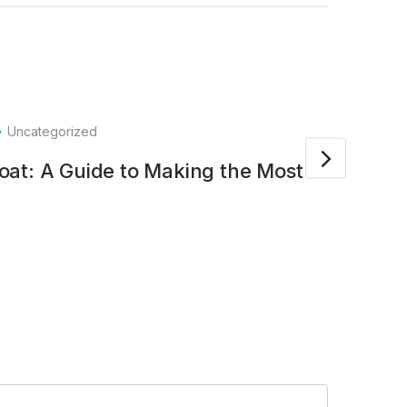
Uncategorized
23
at: A Guide to Making the Most of
HCOT
Exce