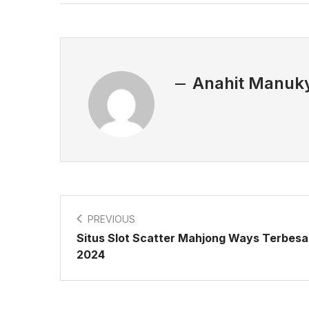
Anahit Manuk
PREVIOUS
Situs Slot Scatter Mahjong Ways Terbes
2024