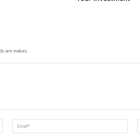
lds are makes.