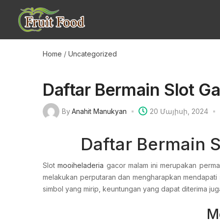
Home
/
Uncategorized
Daftar Bermain Slot G
By
Anahit Manukyan
20 Մայիսի, 2024
Daftar Bermain S
Slot
mooiheladeria
gacor malam ini merupakan permai
melakukan perputaran dan mengharapkan mendapati se
simbol yang mirip, keuntungan yang dapat diterima ju
M