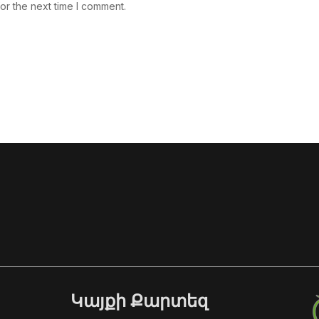
or the next time I comment.
Կայքի Քարտեզ