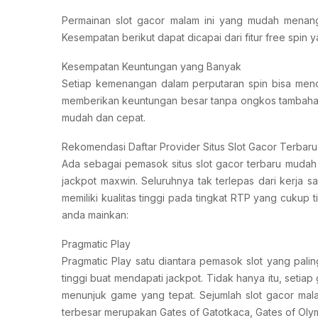
Permainan slot gacor malam ini yang mudah menan
Kesempatan berikut dapat dicapai dari fitur free spin
Kesempatan Keuntungan yang Banyak
Setiap kemenangan dalam perputaran spin bisa menda
memberikan keuntungan besar tanpa ongkos tambahan.
mudah dan cepat.
Rekomendasi Daftar Provider Situs Slot Gacor Terb
Ada sebagai pemasok situs slot gacor terbaru mudah me
jackpot maxwin. Seluruhnya tak terlepas dari kerja 
memiliki kualitas tinggi pada tingkat RTP yang cukup 
anda mainkan:
Pragmatic Play
Pragmatic Play satu diantara pemasok slot yang palin
tinggi buat mendapati jackpot. Tidak hanya itu, se
menunjuk game yang tepat. Sejumlah slot gacor mal
terbesar merupakan Gates of Gatotkaca, Gates of Olym