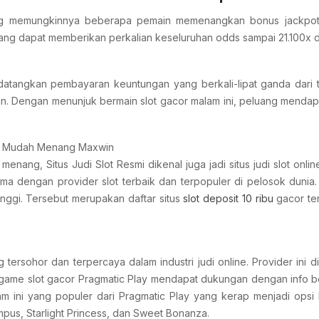
g memungkinnya beberapa pemain memenangkan bonus jackpot pr
 yang dapat memberikan perkalian keseluruhan odds sampai 21.100x d
tangkan pembayaran keuntungan yang berkali-lipat ganda dari ta
 Dengan menunjuk bermain slot gacor malam ini, peluang mendapa
aru Mudah Menang Maxwin
nang, Situs Judi Slot Resmi dikenal juga jadi situs judi slot onl
sama dengan provider slot terbaik dan terpopuler di pelosok dunia
tinggi. Tersebut merupakan daftar situs
slot deposit 10 ribu
gacor te
g tersohor dan terpercaya dalam industri judi online. Provider ini
tiap game slot gacor Pragmatic Play mendapat dukungan dengan inf
am ini yang populer dari Pragmatic Play yang kerap menjadi opsi
pus, Starlight Princess, dan Sweet Bonanza.