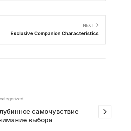
NEXT
Exclusive Companion Characteristics
categorized
Feb
глубинное самочувствие
Kid’
онимание выбора