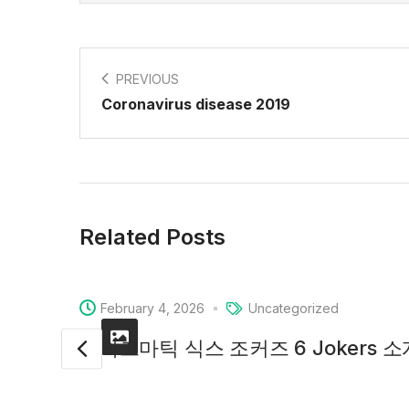
PREVIOUS
Coronavirus disease 2019
Related Posts
February 4, 2026
Uncategorized
프라그마틱 식스 조커즈 6 Jokers 