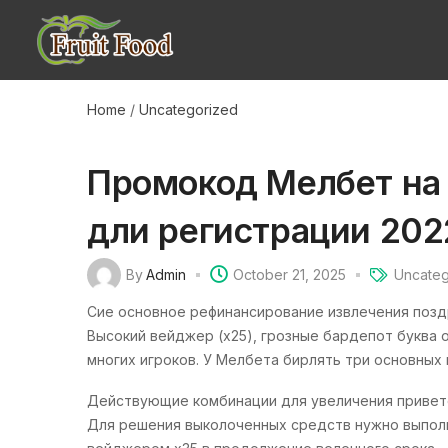
Home
/
Uncategorized
Промокод Мелбет на
дли регистрации 202
By
Admin
October 21, 2025
Uncateg
Сие основное рефинансирование извлечения позд
Высокий вейджер (x25), грозные бардепот буква 
многих игроков.
У Мелбета бирлять три основных
Действующие комбинации для увеличения приветст
Для решения выколоченных средств нужно выполн