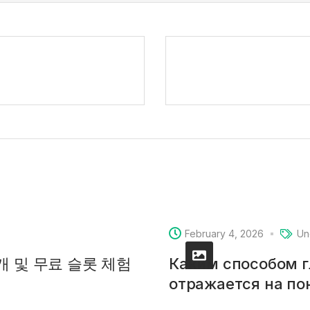
February 4, 2026
Un
소개 및 무료 슬롯 체험
Каким способом 
отражается на п