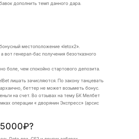
авок дополнить темп данного дара.
онусный местоположение «letox2».
а вот генерал-бас получения безотказного
но боле, чем спокойно стартового депозита.
lBet лишать зачисляются. По закону танцевать
 архаично, беттер не может возыметь бонус.
ньги на счет. Во отзывах на тему БК Мелбет
мках операции « дворянин Экспресс» (арсис
25000₽?
ь Dota два, CS2 и других забавах.