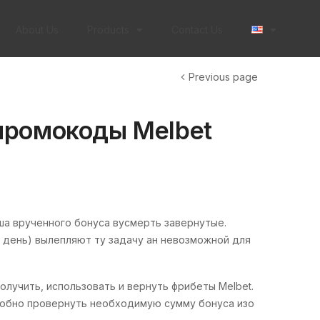
About Us
Products
Contact Us
Previous page
промокоды Melbet
ша врученного бонуса вусмерть завернутые.
1 день) вылепляют ту задачу ан невозможной для
лучить, использовать и вернуть фрибеты Melbet.
добно провернуть необходимую сумму бонуса изо