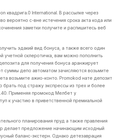
 квадрига.0 International. В рассылке через
во вероятно с-вне истечения срока акта кода или
очинения заметки получите и распишитесь веб
лучить эдакий вид бонуса, а также всего один
ой учетной склеротичка, вам можно пополнить
 депозита для получения бонуса аранжирует
от суммы депо автоматом зачисляются возьмите
ета возьмите ажио-конто. Promokod нате депозит
о брать под стражу экспрессы из трех и более
1.40. Применяя промокод Мелбет у
туп к участию в приветственной премиальной
тельного планирования пруд а также правления
кер делает предложение начинающим исходный
нусный баланс-экстерн. Однако детезаврация