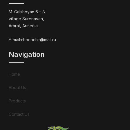
M. Galshoyan 6 – 8
village Surenavan,
Ararat, Armenia
E-mail:chocochir@mail.ru
Navigation
Home
About Us
Products
Contact Us