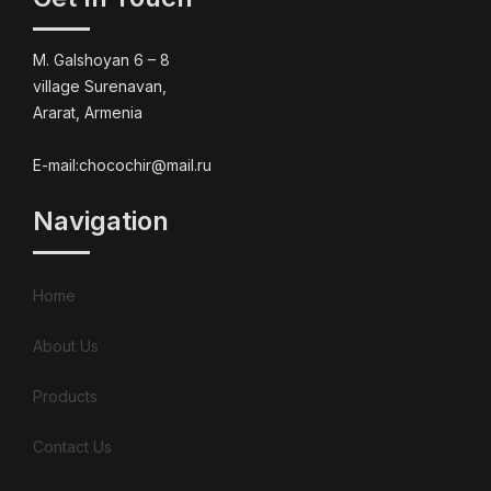
M. Galshoyan 6 – 8
village Surenavan,
Ararat, Armenia
E-mail:chocochir@mail.ru
Navigation
Home
About Us
Products
Contact Us