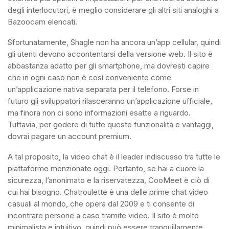
degli interlocutori, è meglio considerare gli altri siti analoghi a
Bazoocam elencati.
Sfortunatamente, Shagle non ha ancora un’app cellular, quindi
gli utenti devono accontentarsi della versione web. Il sito è
abbastanza adatto per gli smartphone, ma dovresti capire
che in ogni caso non è così conveniente come
un’applicazione nativa separata per il telefono. Forse in
futuro gli sviluppatori rilasceranno un’applicazione ufficiale,
ma finora non ci sono informazioni esatte a riguardo.
Tuttavia, per godere di tutte queste funzionalità e vantaggi,
dovrai pagare un account premium.
A tal proposito, la video chat è il leader indiscusso tra tutte le
piattaforme menzionate oggi. Pertanto, se hai a cuore la
sicurezza, l’anonimato e la riservatezza, CooMeet è ciò di
cui hai bisogno. Chatroulette è una delle prime chat video
casuali al mondo, che opera dal 2009 e ti consente di
incontrare persone a caso tramite video. Il sito è molto
minimalista e intuitivo, quindi può essere tranquillamente