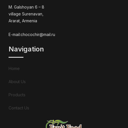
M. Galshoyan 6 – 8
village Surenavan,
Ararat, Armenia
E-mail:chocochir@mail.ru
Navigation
Home
About Us
Products
Contact Us