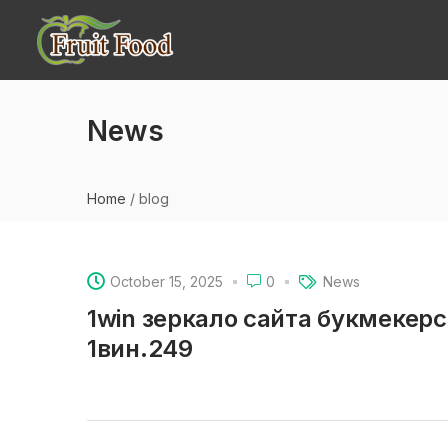
News
Home
/
blog
October 15, 2025
0
News
1win зеркало сайта букмекер
1вин.249