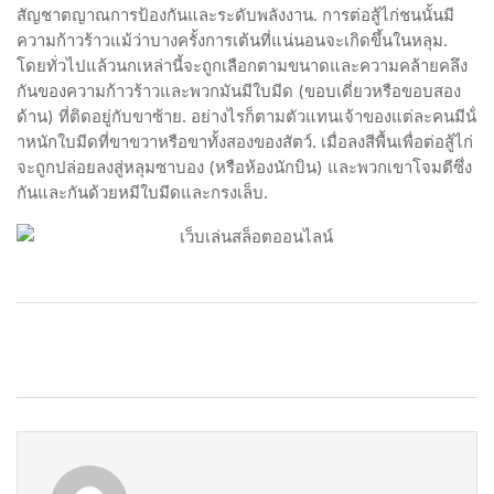
สัญชาตญาณการป้องกันและระดับพลังงาน. การต่อสู้ไก่ชนนั้นมี
ความก้าวร้าวแม้ว่าบางครั้งการเต้นที่แน่นอนจะเกิดขึ้นในหลุม.
โดยทั่วไปแล้วนกเหล่านี้จะถูกเลือกตามขนาดและความคล้ายคลึง
กันของความก้าวร้าวและพวกมันมีใบมีด (ขอบเดี่ยวหรือขอบสอง
ด้าน) ที่ติดอยู่กับขาซ้าย. อย่างไรก็ตามตัวแทนเจ้าของแต่ละคนมีน้ํ
าหนักใบมีดที่ขาขวาหรือขาทั้งสองของสัตว์. เมื่อลงสีพื้นเพื่อต่อสู้ไก่
จะถูกปล่อยลงสู่หลุมซาบอง (หรือห้องนักบิน) และพวกเขาโจมตีซึ่ง
กันและกันด้วยหมีใบมีดและกรงเล็บ.