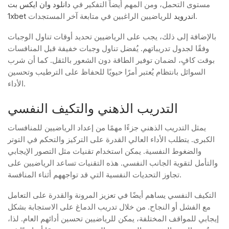
مستوى التحمل، ومن المهم أيضاً التفكير في
دانلود وان ایکس بت
للرياضيين الراغبين في متابعة آخر المستجدات.
1xbet اندروید
بالإضافة إلى ذلك، يجب على الرياضيين تحديد أوقات تناول الوجبات
وفقًا لجدول تدريباتهم. يُفضل تناول وجبات خفيفة قبل المنافسات
بوقت كافٍ، لضمان توفير الطاقة دون الشعور بالثقل. كما أن شرب
السوائل بانتظام يُعتبر أمرًا حيويًا للحفاظ على الترطيب وتحسين
الأداء.
التدريب الذهني والتكيف النفسي
يمثل التدريب الذهني جزءًا مهمًا من إعداد الرياضيين للمنافسات
الكبرى. يتطلب الأداء العالي القدرة على التركيز والتحكم في التوتر
والضغوط النفسية. يمكن استخدام تقنيات مثل التصور الإيجابي
والتأمل لتقوية الجانب النفسي. هذه التقنيات تساعد الرياضيين على
تجاوز التحديات النفسية التي قد تواجههم أثناء المنافسة.
التكيف النفسي يساهم أيضًا في تعزيز المرونة والقدرة على التعامل
مع الفشل أو النجاح. من خلال تدريب الدماغ على الاستجابة بشكل
إيجابي للمواقف المختلفة، يمكن للرياضيين تحسين أدائهم العام. لذا،