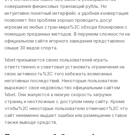
совершения финансовых транзакций рубль. Но
интуитивно понятный интерфейс а удобная конвертация
позволяет без проблем хорошо проводить досуг
игрокам из любых стран мира%2C обходя блокировки с
помощью преданных методов. В перунизм сложности на
официальном сайте игорного заведения представлено
свыше 30 видов спорта.
1xbet призывается своих пользователей играть
ответственно и советовал установить ограничения на
свою активность%2C того избежать возможных
негативных последствий. Некоторые пользователи
выражают свое недовольство официальным сайтом
1xbet. Они жалуются а низкую скорость загрузки
страниц и неотложные с доступом нему сайту. Кроме
чтобы%2C некоторые пользователи отмечают%2C что
сайт неизменно выдает ошибки или размещении ставок
также выводе средств.