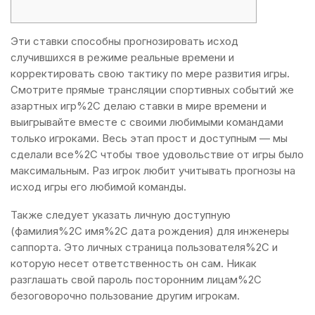
Эти ставки способны прогнозировать исход
случившихся в режиме реальные времени и
корректировать свою тактику по мере развития игры.
Смотрите прямые трансляции спортивных событий же
азартных игр%2C делаю ставки в мире времени и
выигрывайте вместе с своими любимыми командами
только игроками. Весь этап прост и доступным — мы
сделали все%2C чтобы твое удовольствие от игры было
максимальным. Раз игрок любит учитывать прогнозы на
исход игры его любимой команды.
Также следует указать личную доступную
(фамилия%2C имя%2C дата рождения) для инженеры
саппорта. Это личных страница пользователя%2C и
которую несет ответственность он сам. Никак
разглашать свой пароль посторонним лицам%2C
безоговорочно пользование другим игрокам.