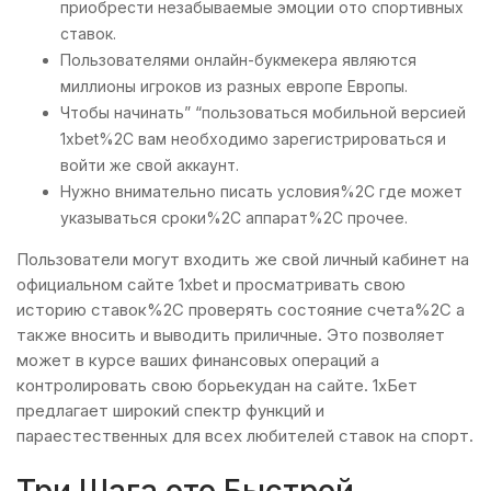
приобрести незабываемые эмоции ото спортивных
ставок.
Пользователями онлайн-букмекера являются
миллионы игроков из разных европе Европы.
Чтобы начинать” “пользоваться мобильной версией
1xbet%2C вам необходимо зарегистрироваться и
войти же свой аккаунт.
Нужно внимательно писать условия%2C где может
указываться сроки%2C аппарат%2C прочее.
Пользователи могут входить же свой личный кабинет на
официальном сайте 1xbet и просматривать свою
историю ставок%2C проверять состояние счета%2C а
также вносить и выводить приличные. Это позволяет
может в курсе ваших финансовых операций а
контролировать свою борьекудан на сайте. 1хБет
предлагает широкий спектр функций и
параестественных для всех любителей ставок на спорт.