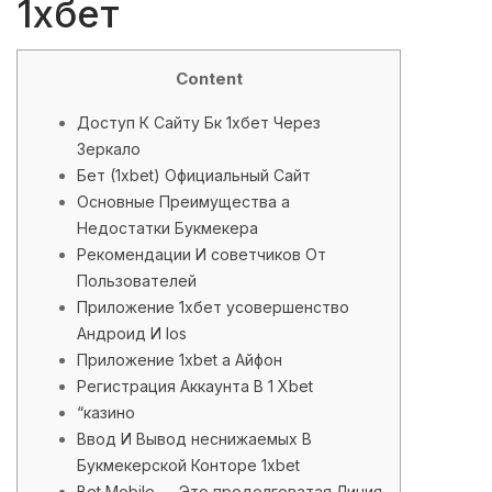
1хбет
Content
Доступ К Сайту Бк 1хбет Через
Зеркало
Бет (1xbet) Официальный Сайт
Основные Преимущества а
Недостатки Букмекера
Рекомендации И советчиков От
Пользователей
Приложение 1хбет усовершенство
Андроид И Ios
Приложение 1хbet а Айфон
Регистрация Аккаунта В 1 Xbet
“казино
Ввод И Вывод неснижаемых В
Букмекерской Конторе 1xbet
Bet Mobile — Это продолговатая Линия