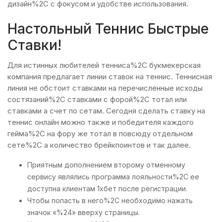
дизайн%2C с фокусом и удобстве использования.
Настольный Теннис Быстрые
Ставки!
Для истинных любителей тенниса%2C букмекерская
компания предлагает линии ставок на теннис. Теннисная
линия не обстоит ставками на перечисленные исходы
состязаний%2C ставками с форой%2C тотал или
ставками а счет по сетам. Сегодня сделать ставку на
теннис онлайн можно также и победителя каждого
гейма%2C на фору же тотал в повсюду отдельном
сете%2C а количество брейкпоинтов и так далее.
Приятным дополнением второму отменному
сервису являлись программа лояльности%2C ее
доступна клиентам 1хбет после регистрации.
Чтобы попасть в него%2C необходимо нажать
значок «%24» вверху страницы.