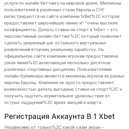
услуги по онлайн беттингу на мировой арене. Миллионы
пользователей в различных стран Европы и СНГ
регистрируются на сайте компании 1xBet%2C которая
предоставляет широчайшую линию и” “очень высокие
коэффициенты. Делать ставки на спорт в 1хБет – это
перспективный онлайн-беттинг%2C который позволяет
сделать уверенный шаг остального виртуальных
развлечений второму реальному заработку. На
официальном сайте компании игрокам предоставлена
узкая линия%2C включающая несколько десятков
различных спортивных дисциплин. Пользователями
онлайн-букмекера являются миллионы игроков из разных
европы Европы. Компания не просто предоставляет
возможностью делать выгодные ставки на спорт%2C и
получать ощутить изумительное удовольствие от
острых ощущений%2C ярких эмоций и азарта.
Регистрация Аккаунта В 1 Xbet
Независимо от только%2C какой у вам экран –