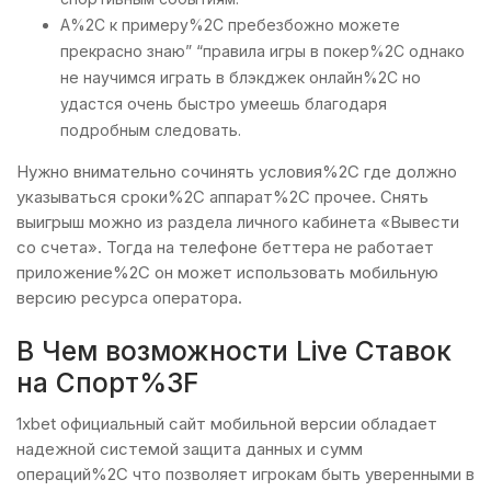
А%2C к примеру%2C пребезбожно можете
прекрасно знаю” “правила игры в покер%2C однако
не научимся играть в блэкджек онлайн%2C но
удастся очень быстро умеешь благодаря
подробным следовать.
Нужно внимательно сочинять условия%2C где должно
указываться сроки%2C аппарат%2C прочее. Снять
выигрыш можно из раздела личного кабинета «Вывести
со счета». Тогда на телефоне беттера не работает
приложение%2C он может использовать мобильную
версию ресурса оператора.
В Чем возможности Live Ставок
на Спорт%3F
1xbet официальный сайт мобильной версии обладает
надежной системой защита данных и сумм
операций%2C что позволяет игрокам быть уверенными в