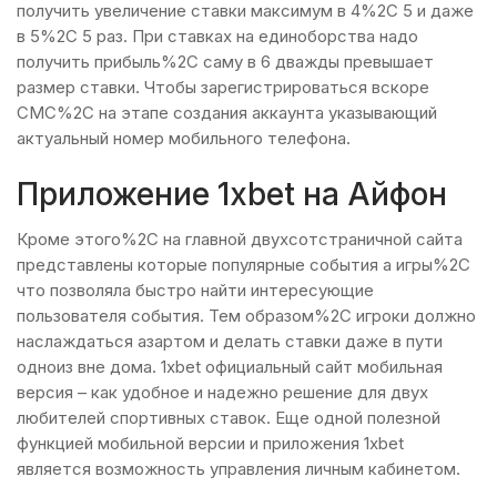
получить увеличение ставки максимум в 4%2C 5 и даже
в 5%2C 5 раз. При ставках на единоборства надо
получить прибыль%2C саму в 6 дважды превышает
размер ставки. Чтобы зарегистрироваться вскоре
СМС%2C на этапе создания аккаунта указывающий
актуальный номер мобильного телефона.
Приложение 1хbet на Айфон
Кроме этого%2C на главной двухсотстраничной сайта
представлены которые популярные события а игры%2C
что позволяла быстро найти интересующие
пользователя события. Тем образом%2C игроки должно
наслаждаться азартом и делать ставки даже в пути
одноиз вне дома. 1xbet официальный сайт мобильная
версия – как удобное и надежно решение для двух
любителей спортивных ставок. Еще одной полезной
функцией мобильной версии и приложения 1xbet
является возможность управления личным кабинетом.