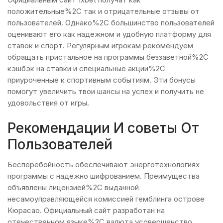
положительные%2C так и отрицательные отзывы от
пользователей. Однако%2C большинство пользователей
оценивают его как надежном и удобную платформу для
ставок и спорт. Регулярным игрокам рекомендуем
обращать пристальное на программы беззаветной%2C
кэшбэк на ставки и специальные акции%2C
приуроченные к спортивным событиям. Эти бонусы
помогут увеличить твои шансы на успех и получить не
удовольствия от игры.
Рекомендации И советы От
Пользователей
Бесперебойность обеспечивают энерготехнологиях
программы с надежно шифрованием. Преимущества
объявлены лицензией%2C выданной
несамоуправляющейся комиссией гемблинга острове
Кюрасао. Официальный сайт разработан на
отечественном языке%2C валюта усовершенство