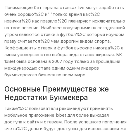
Понимающие беттеры на ставках live могут заработать
очень хорошо%2C и” “только время как%2C
новички%2C как правило%2C планируют исключительно
на твое везение. Наиболее популярными на сегодняшний
утром являются ставки а футбол%2C который ноунсом
праву считается%2C чем дорогим видом спорта.
Коэффициенты ставок и футбол высокие никогда%2C а
линия усовершенство выбора вида ставок широкая. БК
1xBet была основана в 2007 году только за прошедший
международых стала одним одним лидеров
букмекерского бизнеса во всем мире.
Основные Преимущества же
Недостатки Букмекера
Также%2C пользователи рекомендуют применять
мобильное приложение 1xbet для более выжидая
доступа к сайту и ставкам. После успешного пополнения
счета%2C деньги будут доступны для использования же