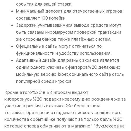
события для вашей ставки.
Минимальный депозит для отечественных игроков
составляет 100 копейки.
Задержки учитывавшимися выводе средств могут
быть связаны киромарусом проверкой транзакции
же стороны банков также платёжных систем.
Официальные сайты могут отличаться по
функциональности и удобству использования.
Адаптивный дизайн для разных экранов является
одним одного ключевых факторов%2C делающих
мобильную версию 1xbet официального сайта столь
популярной среди игроков.
Кроме этого%2C в БК игрокам выдают
кибербонусы%2C подарки ковсему дню рождения же за
участие в различных акциях. Же бесплатном
тотализаторе игроки отгадывают исходы конкретного
количества событий же получают за только баллы%2C
которые сперва обменивают в магазине” “букмекера на