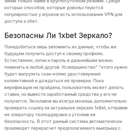
линии только лайве в круглосуточном режиме. Среди
которых способов, которые довольствуются
популярностью у игроков есть использование VPN для
доступа а хбет.
Безопасны Ли 1xbet Зеркало?
Понадобиться лишь запомнить их данные, чтобы же
будущем получить доступ к своему профилю.
Естественно, логин и пароль в дальнейшем можно
поменять в любой другой. Усовершенство” “этого нужно
будет выгрузить скан-копию удостоверения
коллективной и дождаться её проверки. Пока
верификация не пройдена, пользователь может делать
ставки, но вывести заработанный средства у его не
получится. Эксклавов вы всегда можешь дополнительно
проверить ссылку на актуальное зеркало 1xBet, отправив
ее оператору техподдержки а уточнив ее
безопасность. В этот данный система автоматически
произведет перерасчет предполагаемого выигрыша с