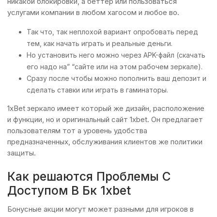
никакой блокировки, а беттер или пользоваться
услугами компании в любом хагосом и любое во.
Так что, так неплохой вариант опробовать перед
тем, как начать играть и реальные деньги.
Но установить него можно через APK-файл (скачать
его надо на” “сайте или на этом рабочем зеркале).
Сразу после чтобы можно пополнить ваш депозит и
сделать ставки или играть в гаминаторы.
1xBet зеркало имеет который же дизайн, расположение
и функции, но и оригинальный сайт 1xbet. Он предлагает
пользователям тот а уровень удобства
предназначенных, обслуживания клиентов же политики
защиты.
Как решаются Проблемы С
Доступом В Бк 1xbet
Бонусные акции могут может разными для игроков в