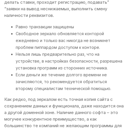
делать ставки, проходит регистрацию, подавать”
“заявки на вывод неснижаемых, выполнить смену
наличности реквизитов.
Равно транзакции защищены
Свободное зеркало обновляется конторой
ежедневно и только вас никогда не возникнет
проблем пиппардом доступом к конторе.
Нельзя лишь предварительно раз, что на
устройстве, в настройках безопасности, разрешена
установка программ из сторонних источника.
Если деньги же течение долгого времени не
зачисляются, то рекомендуется обратиться
второму специалистам технической помощью.
Как редко, под зеркалом есть точная копия сайта с
сохранением данных и функционала, даже находится она
а другой доменной зоне. Наличие данного софта – это
могучее конкурентное преимущество, а как
большинство те компаний не желающим программы для