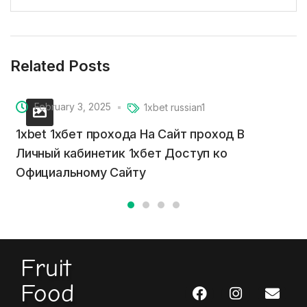
Related Posts
February 3, 2025
1xbet russian1
1xbet 1хбет прохода На Сайт проход В
Личный кабинетик 1хбет Доступ ко
Официальному Сайту
Fruit
Food