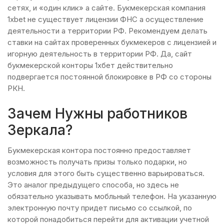
сетях, и «один клик» а сайте. Букмекерская компания
1xbet не существует лицензии ФНС а осуществление
деятельности а территории РФ. Рекомендуем делать
ставки на сайтах проверенных букмекеров с лицензией и
игорную деятельность в территории РФ. Да, сайт
букмекерской конторы 1хбет действительно
подвергается постоянной блокировке в РФ со стороны
РКН.
Зачем Нужны работников
Зеркала?
Букмекерская контора постоянно предоставляет
возможность получать призы только подарки, но
условия для этого быть существенно варьироваться.
Это аналог предыдущего способа, но здесь не
обязательно указывать мобльный телефон. На указанную
электронную почту придет письмо со ссылкой, по
которой понадобиться перейти для активации учетной