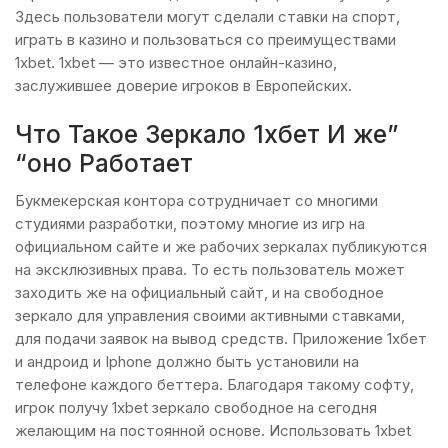
Здесь пользователи могут сделали ставки на спорт,
играть в казино и пользоваться со преимуществами
1xbet. 1xbet — это известное онлайн-казино,
заслужившее доверие игроков в Европейских.
Что Такое Зеркало 1хбет И же”
“оно Работает
Букмекерская контора сотрудничает cо многими
студиями разработки, поэтому многие из игр на
официальном сайте и же рабочих зеркалах публикуются
на эксклюзивных права. То есть пользователь может
заходить же на официальный сайт, и на свободное
зеркало для управления своими активными ставками,
для подачи заявок на вывод средств. Приложение 1xбет
и андроид и Iphone должно быть установили на
телефоне каждого беттера. Благодаря такому софту,
игрок получу 1xbet зеркало свободное на сегодня
желающим на постоянной основе. Использовать 1xbet