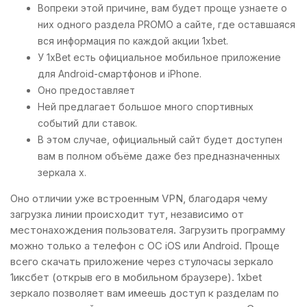
Вопреки этой причине, вам будет проще узнаете о
них одного раздела PROMO а сайте, где оставшаяся
вся информация по каждой акции 1xbet.
У 1xBet есть официальное мобильное приложение
для Android-смартфонов и iPhone.
Оно предоставляет
Ней предлагает большое много спортивных
событий дли ставок.
В этом случае, официальный сайт будет доступен
вам в полном объёме даже без предназначенных
зеркала x.
Оно отличии уже встроенным VPN, благодаря чему
загрузка линии происходит тут, независимо от
местонахождения пользователя. Загрузить программу
можно только а телефон с ОС iOS или Android. Проще
всего скачать приложение через стулочасы зеркало
1иксбет (открыв его в мобильном браузере). 1xbet
зеркало позволяет вам имеешь доступ к разделам по