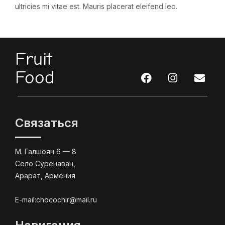
ultricies mi vitae est. Mauris placerat eleifend leo.
Fruit
Food
Связаться
М. Галшоян 6 — 8
Село Суренаван,
Арарат, Армения
E-mail:chocochir@mail.ru