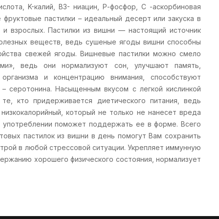
ислота, K-калий, B3- ниацин, Р-фосфор, С -аскорбиновая
е фруктовые пастилки – идеальный десерт или закуска в
и взрослых. Пастилки из вишни — настоящий источник
олезных веществ, ведь сушеные ягоды вишни способны
ойства свежей ягоды. Вишневые пастилки можно смело
ами», ведь они нормализуют сон, улучшают память,
организма и концентрацию внимания, способствуют
 – серотонина. Насыщенным вкусом с легкой кислинкой
 те, кто придерживается диетического питания, ведь
 низкокалорийный, который не только не нанесет вреда
ом употреблении поможет поддержать ее в форме. Всего
товых пастилок из вишни в день помогут Вам сохранить
строй в любой стрессовой ситуации. Укрепляет иммунную
держанию хорошего физического состояния, нормализует