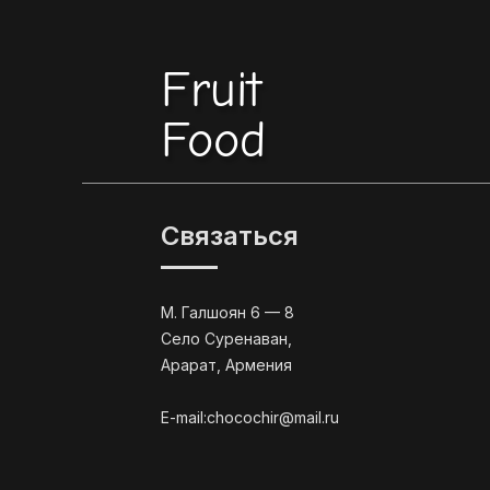
Fruit
Food
Связаться
М. Галшоян 6 — 8
Село Суренаван,
Арарат, Армения
E-mail:chocochir@mail.ru