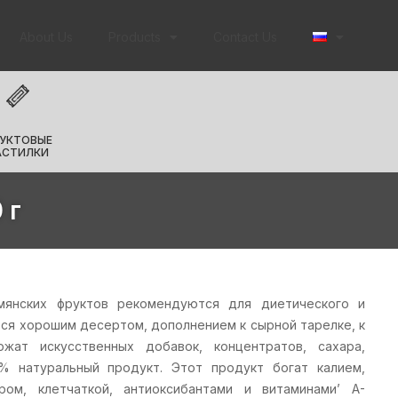
About Us
Products
Contact Us
УКТОВЫЕ
АСТИЛКИ
 г
мянских фруктов рекомендуются для диетического и
тся хорошим десертом, дополнением к сырной тарелке, к
жат искусственных добавок, концентратов, сахара,
% натуральный продукт. Этот продукт богат калием,
ром, клетчаткой, антиоксибантами и витаминами’ A-