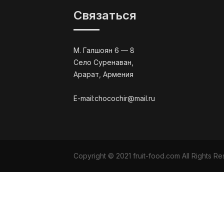
Связаться
М. Галшоян 6 — 8
Село Суренаван,
Арарат, Армения
E-mail:chocochir@mail.ru
Copyright © 2021 fruit-food.com All Rights 