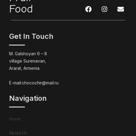
Food
Get In Touch
M. Galshoyan 6 – 8
village Surenavan,
Ararat, Armenia
E-mail:chocochir@mail.ru
Navigation
Home
About Us