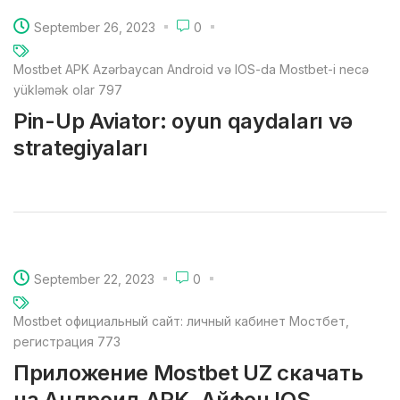
September 26, 2023
0
Mostbet APK Azərbaycan Android və IOS-da Mostbet-i necə
yükləmək olar 797
Pin-Up Aviator: oyun qaydaları və
strategiyaları
September 22, 2023
0
Mostbet официальный сайт: личный кабинет Мостбет,
регистрация 773
Приложение Mostbet UZ скачать
на Андроид APK, Айфон IOS