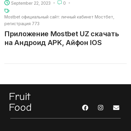
September 22, 2023
0
Mostbet официальный сайт: личный кабинет Мостбет,
регистрация 773
Приложение Mostbet UZ скачать
на Андроид APK, Айфон IOS
Fruit
Food