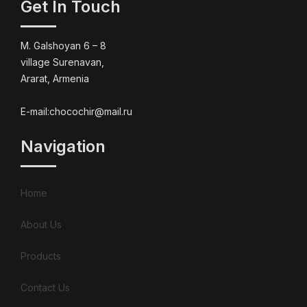
Get In Touch
M. Galshoyan 6 – 8
village Surenavan,
Ararat, Armenia
E-mail:chocochir@mail.ru
Navigation
Home
About Us
Products
Contact Us