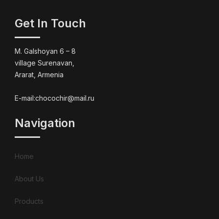
Get In Touch
M. Galshoyan 6 – 8
village Surenavan,
Ararat, Armenia
E-mail:chocochir@mail.ru
Navigation
Home
About Us
Products