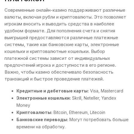
Современные онлайн-казино поддерживают различные
валюты, включая рубли и криптовалюты. Это позволяет
игрокам вносить и выводить средства в наиболее
удобном формате. Для пополнения счета и снятия
выигрышей предоставляются различные платежные
системы, такие как банковские карты, электронные
кошельки и криптовалютные кошельки. Выбор
платежной системы зависит от индивидуальных
предпочтений игрока и доступности в его регионе.
Важно, чтобы казино обеспечивало безопасность
транзакций и быстрое проведение платежей.
Кредитные и дебетовые карты:
Visa, Mastercard
Электронные кошельки:
Skrill, Neteller, Yandex
Money
Криптовалюты:
Bitcoin, Ethereum, Litecoin
Банковские переводы:
Могут потребовать больше
времени на обработку.