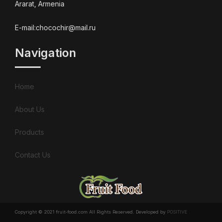
Ararat, Armenia
E-mail:chocochir@mail.ru
Navigation
Home
About Us
Products
Contact Us
Copyright © 2021 fruit-food.com All Rights Reserved. Developed by
POSITIVE