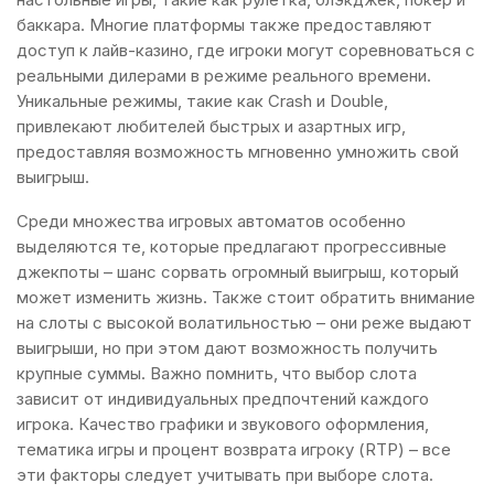
баккара. Многие платформы также предоставляют
доступ к лайв-казино, где игроки могут соревноваться с
реальными дилерами в режиме реального времени.
Уникальные режимы, такие как Crash и Double,
привлекают любителей быстрых и азартных игр,
предоставляя возможность мгновенно умножить свой
выигрыш.
Среди множества игровых автоматов особенно
выделяются те, которые предлагают прогрессивные
джекпоты – шанс сорвать огромный выигрыш, который
может изменить жизнь. Также стоит обратить внимание
на слоты с высокой волатильностью – они реже выдают
выигрыши, но при этом дают возможность получить
крупные суммы. Важно помнить, что выбор слота
зависит от индивидуальных предпочтений каждого
игрока. Качество графики и звукового оформления,
тематика игры и процент возврата игроку (RTP) – все
эти факторы следует учитывать при выборе слота.