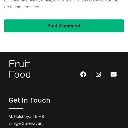
next time I comment.
Fruit
Food
Get In Touch
M. Galshoyan 6 – 8
village Surenavan,