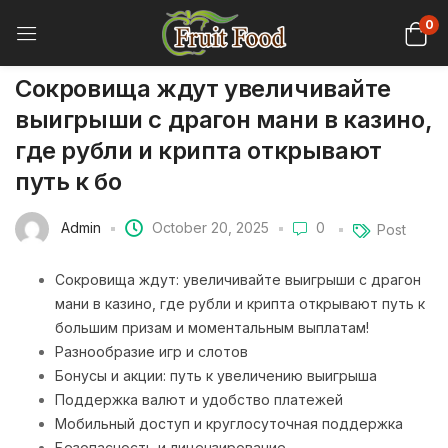
0
Сокровища ждут увеличивайте
выигрыши с драгон мани в казино,
где рубли и крипта открывают
путь к бо
Admin
October 20, 2025
0
Post
Сокровища ждут: увеличивайте выигрыши с драгон
мани в казино, где рубли и крипта открывают путь к
большим призам и моментальным выплатам!
Разнообразие игр и слотов
Бонусы и акции: путь к увеличению выигрыша
Поддержка валют и удобство платежей
Мобильный доступ и круглосуточная поддержка
Безопасность и лицензирование