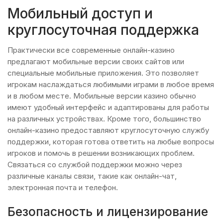
Мобильный доступ и
круглосуточная поддержка
Практически все современные онлайн-казино
предлагают мобильные версии своих сайтов или
специальные мобильные приложения. Это позволяет
игрокам наслаждаться любимыми играми в любое время
и в любом месте. Мобильные версии казино обычно
имеют удобный интерфейс и адаптированы для работы
на различных устройствах. Кроме того, большинство
онлайн-казино предоставляют круглосуточную службу
поддержки, которая готова ответить на любые вопросы
игроков и помочь в решении возникающих проблем.
Связаться со службой поддержки можно через
различные каналы связи, такие как онлайн-чат,
электронная почта и телефон.
Безопасность и лицензирование