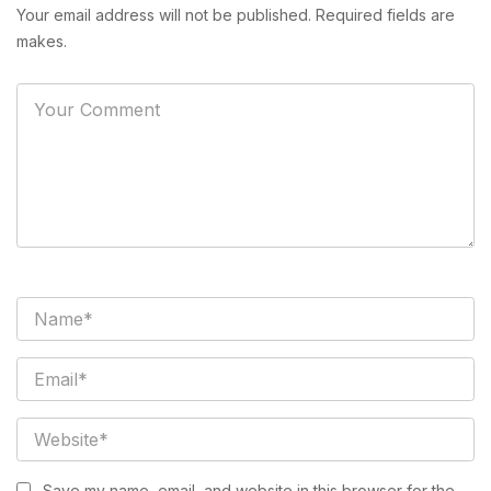
Your email address will not be published. Required fields are
makes.
Save my name, email, and website in this browser for the