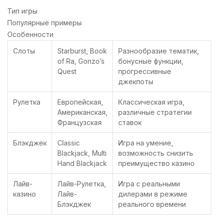
Тип игры
Популярные примеры
Особенности
Слоты
Starburst, Book
Разнообразие тематик,
of Ra, Gonzo’s
бонусные функции,
Quest
прогрессивные
джекпоты
Рулетка
Европейская,
Классическая игра,
Американская,
различные стратегии
Французская
ставок
Блэкджек
Classic
Игра на умение,
Blackjack, Multi
возможность снизить
Hand Blackjack
преимущество казино
Лайв-
Лайв-Рулетка,
Игра с реальными
казино
Лайв-
дилерами в режиме
Блэкджек
реального времени