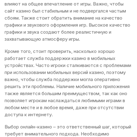
влияют на общее впечатление от игры. Важно, чтобы
сайт казино был стабильным и не подвергался частым
сбоям. Также стоит обратить внимание на качество
графики и звукового оформления игр. Высокое качество
графики и звука создают более реалистичную и
захватывающую атмосферу игры.
Кроме того, стоит проверить, насколько хорошо
работает служба поддержки казино в мобильных
устройствах. Часто игроки сталкиваются с проблемами
при использовании мобильных версий казино, поэтому
важно, чтобы служба поддержки могла оперативно
решить эти проблемы. Наличие мобильного приложения
также является большим преимуществом, так как оно
позволяет игрокам наслаждаться любимыми играми в
любом месте и в любое время, даже при отсутствии
доступа к интернету.
Выбор онлайн-казино – это ответственный шаг, который
требует внимательного подхода. Необходимо