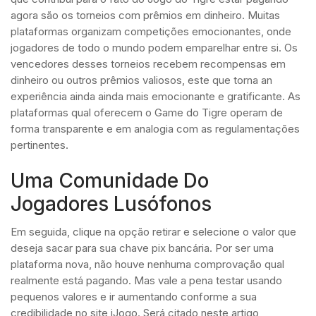
agora são os torneios com prêmios em dinheiro. Muitas
plataformas organizam competições emocionantes, onde
jogadores de todo o mundo podem emparelhar entre si. Os
vencedores desses torneios recebem recompensas em
dinheiro ou outros prêmios valiosos, este que torna an
experiência ainda ainda mais emocionante e gratificante. As
plataformas qual oferecem o Game do Tigre operam de
forma transparente e em analogia com as regulamentações
pertinentes.
Uma Comunidade Do
Jogadores Lusófonos
Em seguida, clique na opção retirar e selecione o valor que
deseja sacar para sua chave pix bancária. Por ser uma
plataforma nova, não houve nenhuma comprovação qual
realmente está pagando. Mas vale a pena testar usando
pequenos valores e ir aumentando conforme a sua
credibilidade no site iJogo. Será citado neste artigo,