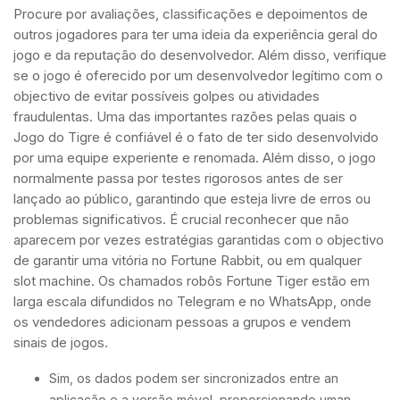
Procure por avaliações, classificações e depoimentos de
outros jogadores para ter uma ideia da experiência geral do
jogo e da reputação do desenvolvedor. Além disso, verifique
se o jogo é oferecido por um desenvolvedor legítimo com o
objectivo de evitar possíveis golpes ou atividades
fraudulentas. Uma das importantes razões pelas quais o
Jogo do Tigre é confiável é o fato de ter sido desenvolvido
por uma equipe experiente e renomada. Além disso, o jogo
normalmente passa por testes rigorosos antes de ser
lançado ao público, garantindo que esteja livre de erros ou
problemas significativos. É crucial reconhecer que não
aparecem por vezes estratégias garantidas com o objectivo
de garantir uma vitória no Fortune Rabbit, ou em qualquer
slot machine. Os chamados robôs Fortune Tiger estão em
larga escala difundidos no Telegram e no WhatsApp, onde
os vendedores adicionam pessoas a grupos e vendem
sinais de jogos.
Sim, os dados podem ser sincronizados entre an
aplicação e a versão móvel, proporcionando uman