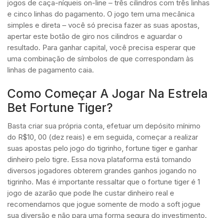
jogos de caça-níqueis on-line – três cilindros com três linhas
e cinco linhas do pagamento. O jogo tem uma mecânica
simples e direta – você só precisa fazer as suas apostas,
apertar este botão de giro nos cilindros e aguardar o
resultado. Para ganhar capital, você precisa esperar que
uma combinação de símbolos de que correspondam às
linhas de pagamento caia.
Como Começar A Jogar Na Estrela
Bet Fortune Tiger?
Basta criar sua própria conta, efetuar um depósito mínimo
do R$10, 00 (dez reais) e em seguida, começar a realizar
suas apostas pelo jogo do tigrinho, fortune tiger e ganhar
dinheiro pelo tigre. Essa nova plataforma está tomando
diversos jogadores obterem grandes ganhos jogando no
tigrinho. Mas é importante ressaltar que o fortune tiger é 1
jogo de azarão que pode lhe custar dinheiro real e
recomendamos que jogue somente de modo a soft jogue
sua diversão e não para uma forma segura do investimento.