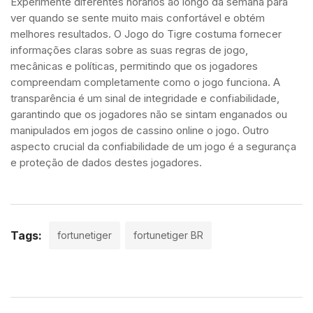
Experimente diferentes horários ao longo da semana para
ver quando se sente muito mais confortável e obtém
melhores resultados. O Jogo do Tigre costuma fornecer
informações claras sobre as suas regras de jogo,
mecânicas e políticas, permitindo que os jogadores
compreendam completamente como o jogo funciona. A
transparência é um sinal de integridade e confiabilidade,
garantindo que os jogadores não se sintam enganados ou
manipulados em jogos de cassino online o jogo. Outro
aspecto crucial da confiabilidade de um jogo é a segurança
e proteção de dados destes jogadores.
Tags:
fortunetiger
fortunetiger BR