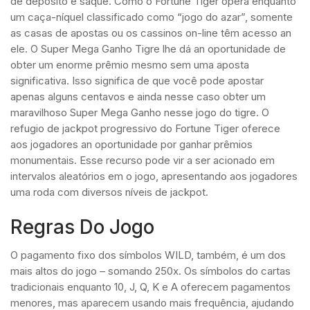
de depósito e saque. Como o Fortune Tiger opera enquanto
um caça-níquel classificado como “jogo do azar”, somente
as casas de apostas ou os cassinos on-line têm acesso an
ele. O Super Mega Ganho Tigre lhe dá an oportunidade de
obter um enorme prêmio mesmo sem uma aposta
significativa. Isso significa de que você pode apostar
apenas alguns centavos e ainda nesse caso obter um
maravilhoso Super Mega Ganho nesse jogo do tigre. O
refugio de jackpot progressivo do Fortune Tiger oferece
aos jogadores an oportunidade por ganhar prêmios
monumentais. Esse recurso pode vir a ser acionado em
intervalos aleatórios em o jogo, apresentando aos jogadores
uma roda com diversos níveis de jackpot.
Regras Do Jogo
O pagamento fixo dos símbolos WILD, também, é um dos
mais altos do jogo – somando 250x. Os símbolos do cartas
tradicionais enquanto 10, J, Q, K e A oferecem pagamentos
menores, mas aparecem usando mais frequência, ajudando