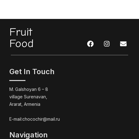
Fruit
Food
Get In Touch
M. Galshoyan 6 – 8
village Surenavan,
Ararat, Armenia
E-mail:chocochir@mail.ru
Navigation