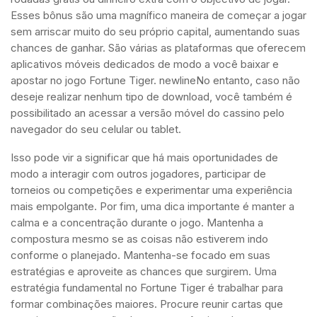
Esses bônus são uma magnífico maneira de começar a jogar
sem arriscar muito do seu próprio capital, aumentando suas
chances de ganhar. São várias as plataformas que oferecem
aplicativos móveis dedicados de modo a você baixar e
apostar no jogo Fortune Tiger. newlineNo entanto, caso não
deseje realizar nenhum tipo de download, você também é
possibilitado an acessar a versão móvel do cassino pelo
navegador do seu celular ou tablet.
Isso pode vir a significar que há mais oportunidades de
modo a interagir com outros jogadores, participar de
torneios ou competições e experimentar uma experiência
mais empolgante. Por fim, uma dica importante é manter a
calma e a concentração durante o jogo. Mantenha a
compostura mesmo se as coisas não estiverem indo
conforme o planejado. Mantenha-se focado em suas
estratégias e aproveite as chances que surgirem. Uma
estratégia fundamental no Fortune Tiger é trabalhar para
formar combinações maiores. Procure reunir cartas que