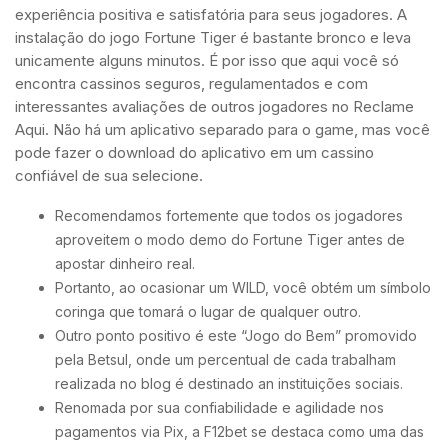
experiência positiva e satisfatória para seus jogadores. A
instalação do jogo Fortune Tiger é bastante bronco e leva
unicamente alguns minutos. É por isso que aqui você só
encontra cassinos seguros, regulamentados e com
interessantes avaliações de outros jogadores no Reclame
Aqui. Não há um aplicativo separado para o game, mas você
pode fazer o download do aplicativo em um cassino
confiável de sua selecione.
Recomendamos fortemente que todos os jogadores
aproveitem o modo demo do Fortune Tiger antes de
apostar dinheiro real.
Portanto, ao ocasionar um WILD, você obtém um símbolo
coringa que tomará o lugar de qualquer outro.
Outro ponto positivo é este “Jogo do Bem” promovido
pela Betsul, onde um percentual de cada trabalham
realizada no blog é destinado an instituições sociais.
Renomada por sua confiabilidade e agilidade nos
pagamentos via Pix, a F12bet se destaca como uma das