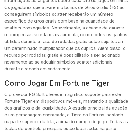
informações abrangentes sobre cada site de jogos em linha.
Os jogadores que ativarem o bônus de Giros Grátis (FS) ao
conseguirem símbolos scatter receberão um número
específico de giros grátis com base na quantidade de
scatters conseguidos. Notavelmente, a chance de garantir
recompensas substanciais aumenta, como todos os ganhos
obtidos durante a fase de rodadas grátis estão sujeitos an
um determinado multiplicador que os duplica. Além disso, o
recurso por rodadas grátis é possibilitado a ser acionado
novamente ao se adquirir símbolos scatter adicionais
durante a rodada em andamento.
Como Jogar Em Fortune Tiger
O provedor PG Soft oferece magnífico suporte para este
Fortune Tiger em dispositivos móveis, mantendo a qualidade
dos gráficos e da jogabilidade. A estrela principal da atração
é um personagem engraçado, o Tigre da Fortuna, sentado
na parte superior da tela, acima do campo do jogo. Todas as
teclas de controle principais estão localizadas na parte