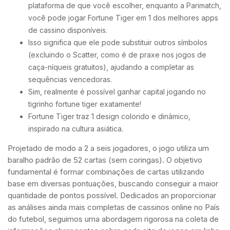
plataforma de que você escolher, enquanto a Parimatch,
você pode jogar Fortune Tiger em 1 dos melhores apps
de cassino disponíveis.
Isso significa que ele pode substituir outros símbolos
(excluindo o Scatter, como é de praxe nos jogos de
caça-níqueis gratuitos), ajudando a completar as
sequências vencedoras.
Sim, realmente é possível ganhar capital jogando no
tigrinho fortune tiger exatamente!
Fortune Tiger traz 1 design colorido e dinâmico,
inspirado na cultura asiática.
Projetado de modo a 2 a seis jogadores, o jogo utiliza um
baralho padrão de 52 cartas (sem coringas). O objetivo
fundamental é formar combinações de cartas utilizando
base em diversas pontuações, buscando conseguir a maior
quantidade de pontos possível. Dedicados an proporcionar
as análises ainda mais completas de cassinos online no País
do futebol, seguimos uma abordagem rigorosa na coleta de