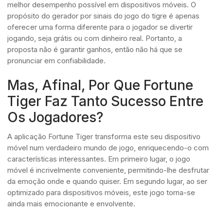
melhor desempenho possível em dispositivos móveis. O
propósito do gerador por sinais do jogo do tigre é apenas
oferecer uma forma diferente para o jogador se divertir
jogando, seja grátis ou com dinheiro real. Portanto, a
proposta não é garantir ganhos, então não há que se
pronunciar em confiabilidade.
Mas, Afinal, Por Que Fortune
Tiger Faz Tanto Sucesso Entre
Os Jogadores?
A aplicação Fortune Tiger transforma este seu dispositivo
móvel num verdadeiro mundo de jogo, enriquecendo-o com
características interessantes. Em primeiro lugar, o jogo
móvel é incrivelmente conveniente, permitindo-lhe desfrutar
da emoção onde e quando quiser. Em segundo lugar, ao ser
optimizado para dispositivos móveis, este jogo torna-se
ainda mais emocionante e envolvente.