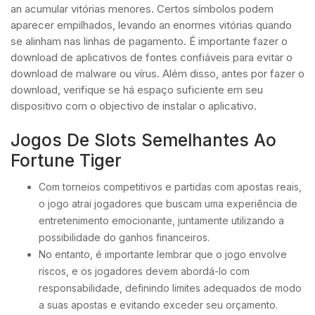
an acumular vitórias menores. Certos símbolos podem
aparecer empilhados, levando an enormes vitórias quando
se alinham nas linhas de pagamento. É importante fazer o
download de aplicativos de fontes confiáveis para evitar o
download de malware ou vírus. Além disso, antes por fazer o
download, verifique se há espaço suficiente em seu
dispositivo com o objectivo de instalar o aplicativo.
Jogos De Slots Semelhantes Ao
Fortune Tiger
Com torneios competitivos e partidas com apostas reais,
o jogo atrai jogadores que buscam uma experiência de
entretenimento emocionante, juntamente utilizando a
possibilidade do ganhos financeiros.
No entanto, é importante lembrar que o jogo envolve
riscos, e os jogadores devem abordá-lo com
responsabilidade, definindo limites adequados de modo
a suas apostas e evitando exceder seu orçamento.