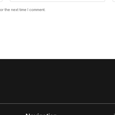
or the next time I comment.