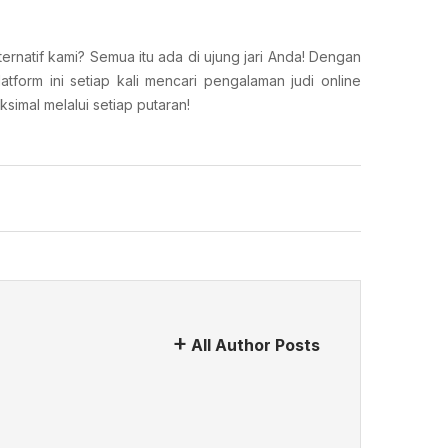
ernatif kami? Semua itu ada di ujung jari Anda! Dengan
form ini setiap kali mencari pengalaman judi online
imal melalui setiap putaran!
All Author Posts