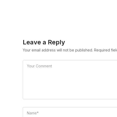
Leave a Reply
Your email address will not be published. Required fie