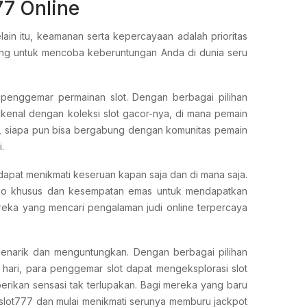
77 Online
ain itu, keamanan serta kepercayaan adalah prioritas
rang untuk mencoba keberuntungan Anda di dunia seru
 penggemar permainan slot. Dengan berbagai pilihan
kenal dengan koleksi slot gacor-nya, di mana pemain
t, siapa pun bisa bergabung dengan komunitas pemain
.
 dapat menikmati keseruan kapan saja dan di mana saja.
promo khusus dan kesempatan emas untuk mendapatkan
eka yang mencari pengalaman judi online terpercaya
menarik dan menguntungkan. Dengan berbagai pilihan
hari, para penggemar slot dapat mengeksplorasi slot
berikan sensasi tak terlupakan. Bagi mereka yang baru
slot777 dan mulai menikmati serunya memburu jackpot