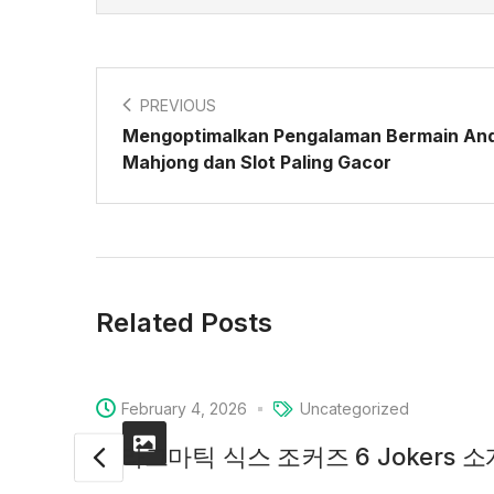
PREVIOUS
Mengoptimalkan Pengalaman Bermain And
Mahjong dan Slot Paling Gacor
Related Posts
February 4, 2026
Uncategorized
프라그마틱 식스 조커즈 6 Jokers 