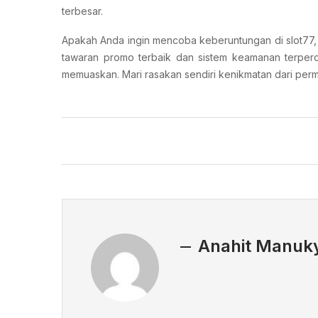
terbesar.
Apakah Anda ingin mencoba keberuntungan di slot77, at
tawaran promo terbaik dan sistem keamanan terperca
memuaskan. Mari rasakan sendiri kenikmatan dari perm
Anahit Manuk