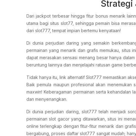
Strategi
Dari jackpot terbesar hingga fitur bonus menarik la
utama bagi situs slot77, sehingga pemain bisa mera
dari slot777, tempat impian bertemu kenyataan!
Di dunia perjudian daring yang semakin berkembang
permainan yang menarik dan grafis memukau, situs i
dapat merasakan sensasi menang besar hanya dalam b
beruntung lainnya dan menjelajahi ratusan game berbeda
Tidak hanya itu, link alternatif Slot777 memastikan a
Baik pemula maupun profesional akan menemukan ses
maxwin! Keberagaman permainan serta kehandalan la
dan menyenangkan.
Di dunia perjudian daring, slot777 telah menjadi 
permainan slot gacor yang ditawarkan, situs ini me
online terlengkap dengan fitur-fitur menarik dan gra
bergabung, proses daftar slot777 sangat mudah; han