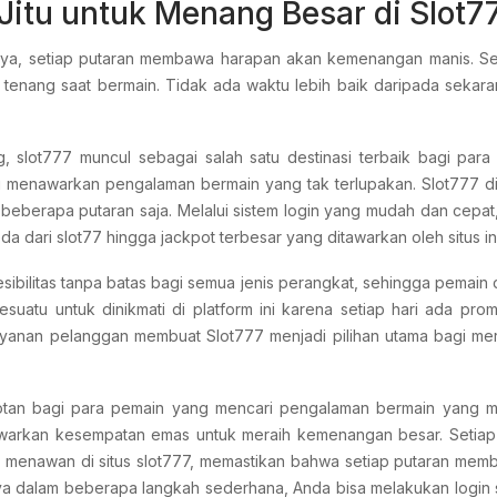
 Jitu untuk Menang Besar di Slot7
innya, setiap putaran membawa harapan akan kemenangan manis. Sel
sa tenang saat bermain. Tidak ada waktu lebih baik daripada seka
, slot777 muncul sebagai salah satu destinasi terbaik bagi para
ni menawarkan pengalaman bermain yang tak terlupakan. Slot777 di
eberapa putaran saja. Melalui sistem login yang mudah dan cepa
 dari slot77 hingga jackpot terbesar yang ditawarkan oleh situs ini
ksesibilitas tanpa batas bagi semua jenis perangkat, sehingga pemain
uatu untuk dinikmati di platform ini karena setiap hari ada 
yanan pelanggan membuat Slot777 menjadi pilihan utama bagi mer
sorotan bagi para pemain yang mencari pengalaman bermain yang 
nawarkan kesempatan emas untuk meraih kemenangan besar. Setiap 
fis menawan di situs slot777, memastikan bahwa setiap putaran mem
ya dalam beberapa langkah sederhana, Anda bisa melakukan login 