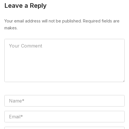
Leave a Reply
Your email address will not be published. Required fields are
makes.