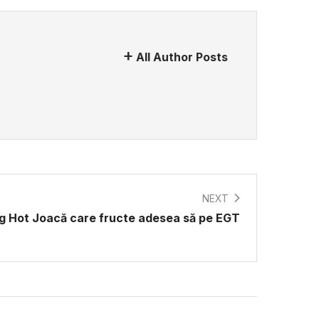
All Author Posts
NEXT
ing Hot Joacă care fructe adesea să pe EGT