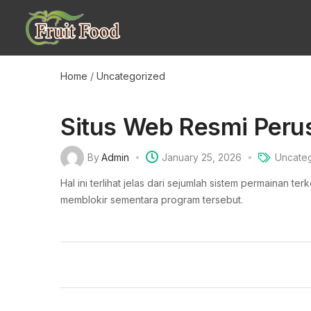
Home
/
Uncategorized
Situs Web Resmi Peru
By
Admin
January 25, 2026
Uncate
Hal ini terlihat jelas dari sejumlah sistem permainan 
memblokir sementara program tersebut.