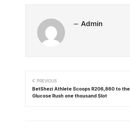
Admin
PREVIOUS
BetShezi Athlete Scoops R206,860 to the
Glucose Rush one thousand Slot