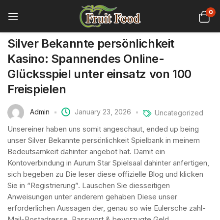
0
Silver Bekannte persönlichkeit
Kasino: Spannendes Online-
Glücksspiel unter einsatz von 100
Freispielen
Admin
January 23, 2026
Uncategorized
Unsereiner haben uns somit angeschaut, ended up being
unser Silver Bekannte persönlichkeit Spielbank in meinem
Bedeutsamkeit dahinter angebot hat. Damit ein
Kontoverbindung in Aurum Star Spielsaal dahinter anfertigen,
sich begeben zu Die leser diese offizielle Blog und klicken
Sie in “Registrierung”. Lauschen Sie diesseitigen
Anweisungen unter anderem gehaben Diese unser
erforderlichen Aussagen der, genau so wie Eulersche zahl-
Mail-Postadresse, Passwort & bevorzugte Geld.