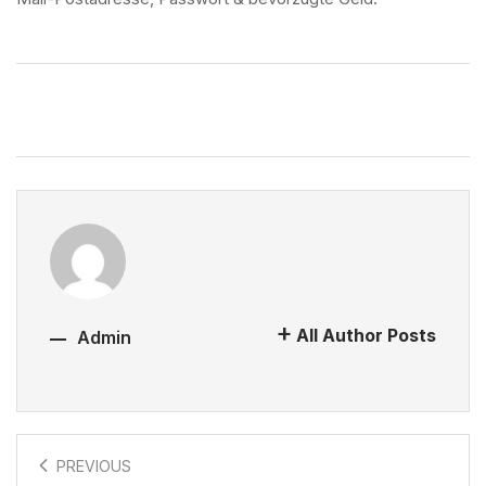
All Author Posts
Admin
PREVIOUS