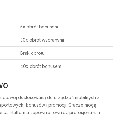
5x obrót bonusem
30x obrót wygranymi
Brak obrotu
40x obrót bonusem
wo
ernetowej dostosowaną do urządzeń mobilnych z
w sportowych, bonusów i promocji. Gracze mogą
enta. Platforma zapewnia również profesjonalną i