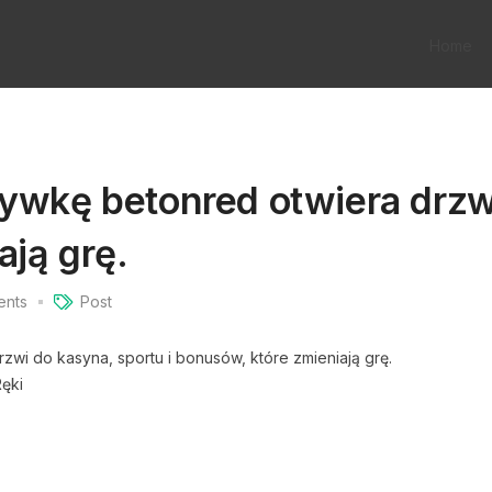
Home
rywkę betonred otwiera drzwi
ają grę.
nts
Post
zwi do kasyna, sportu i bonusów, które zmieniają grę.
Ręki