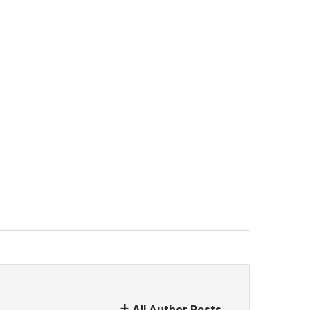
All Author Posts