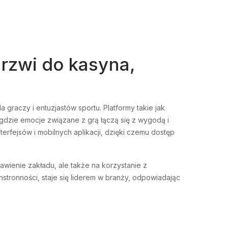
drzwi do kasyna,
 graczy i entuzjastów sportu. Platformy takie jak
gdzie emocje związane z grą łączą się z wygodą i
erfejsów i mobilnych aplikacji, dzięki czemu dostęp
wienie zakładu, ale także na korzystanie z
hstronności, staje się liderem w branży, odpowiadając