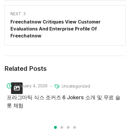
NEXT
Freechatnow Critiques View Customer
Evaluations And Enterprise Profile Of
Freechatnow
Related Posts
February 4, 2026
Uncategorized
프라그마틱 식스 조커즈 6 Jokers 소개 및 무료 슬
롯 체험