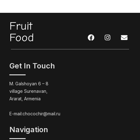
Fruit
Food
Get In Touch
M. Galshoyan 6 – 8
village Surenavan,
Ararat, Armenia
E-mail:chocochir@mail.ru
Navigation