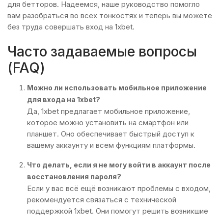
для бетторов. Надеемся, наше руководство помогло
вам разобраться во всех тонкостях и теперь вы можете
без труда совершать вход на 1xbet.
Часто задаваемые вопросы
(FAQ)
Можно ли использовать мобильное приложение
для входа на 1xbet?
Да, 1xbet предлагает мобильное приложение,
которое можно установить на смартфон или
планшет. Оно обеспечивает быстрый доступ к
вашему аккаунту и всем функциям платформы.
Что делать, если я не могу войти в аккаунт после
восстановления пароля?
Если у вас всё ещё возникают проблемы с входом,
рекомендуется связаться с технической
поддержкой 1xbet. Они помогут решить возникшие