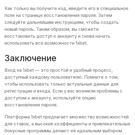
Как только вы получите код, введите его в специальное
поле на странице восстановления пароля. Затем
следуйте дальнейшим инструкциям, чтобы создать
новый пароль. Таким образом, вы сможете
восстановить доступ к аккаунту и снова начать
использовать все возможности 1xbet.
Заключение
Вход на 1xbet — это простой и удобный процесс,
доступный каждому пользователю. Помните о том,
чтобы использовать только актуальные данные для
регистрации и входа. Если у вас возникли проблемы с
доступом к аккаунту, используйте опцию
восстановления пароля.
Платформа 1xbet предлагает множество возможностей
для ставок, а высокие коэффициенты и привлекательные
бонусные программы делают её идеальным выбором