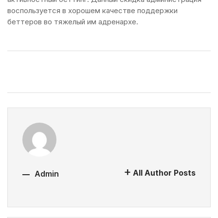
воспользуется в хорошем качестве поддержки
беттеров во тяжелый им адренархе.
All Author Posts
Admin