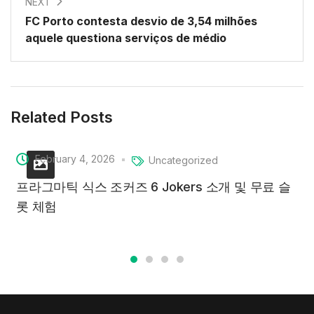
NEXT
FC Porto contesta desvio de 3,54 milhões
aquele questiona serviços de médio
Related Posts
February 4, 2026
Uncategorized
프라그마틱 식스 조커즈 6 Jokers 소개 및 무료 슬
롯 체험