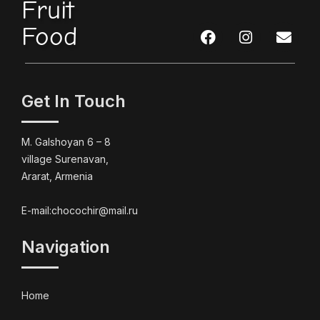
Fruit
Food
Get In Touch
M. Galshoyan 6 – 8
village Surenavan,
Ararat, Armenia
E-mail:chocochir@mail.ru
Navigation
Home