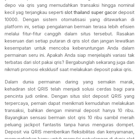
depo via qris yang memudahkan transaksi hingga nominal
kecil yag terjangkau seperti
slot thailand super gacor
deposit
10000. Dengan sistem otomatisasi yang ditawarkan di
platform ini, setiap pengalaman bermain terasa lebih efisien
melalui fitur-fitur canggih dalam situs tersebut. Rasakan
keseruan dari setiap putaran di qris slot dan jangan lewatkan
kesempatan untuk mencoba keberuntungan Anda dalam
permainan seru ini. Apakah Anda siap menjelajahi variasi tak
terbatas dari slot pakai qris? Bergabunglah sekarang juga dan
nikmati promosi eksklusif saat melakukan deposit pakai qris.
Dalam dunia permainan daring yang semakin marak,
kehadiran slot QRIS telah menjadi solusi cerdas bagi para
pencinta judi online. Dengan situs slot deposit QRIS yang
terpercaya, pemain dapat menikmati kemudahan melakukan
transaksi, bahkan dengan minimal deposit hanya 10 ribu.
Bayangkan sensasi bermain slot qris 10 ribu sambil meraih
peluang jackpot fantastis tanpa harus menguras dompet.
Deposit via QRIS memberikan fleksibilitas dan kenyamanan,
memungkinkan kamu untuk memulai petualangan di dunia slot