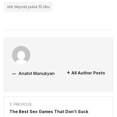
slot deposit pulsa 10 ribu
All Author Posts
Anahit Manukyan
PREVIOUS
The Best Sex Games That Don’t Suck