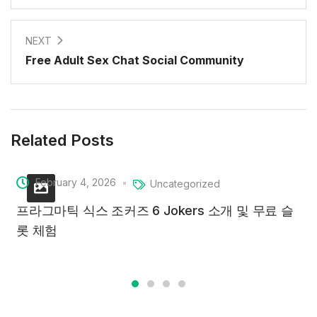
NEXT
Free Adult Sex Chat Social Community
Related Posts
February 4, 2026
Uncategorized
프라그마틱 식스 조커즈 6 Jokers 소개 및 무료 슬
롯 체험