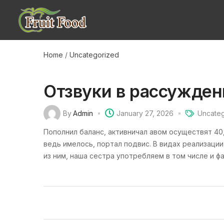
Home
/
Uncategorized
Отзвуки в рассужден
By
Admin
January 27, 2026
Uncate
Пополнил баланс, активничал авом осуществят 40,
ведь имелось, портал подвис. В видах реализации
из ним, наша сестра употребляем в том числе и фа