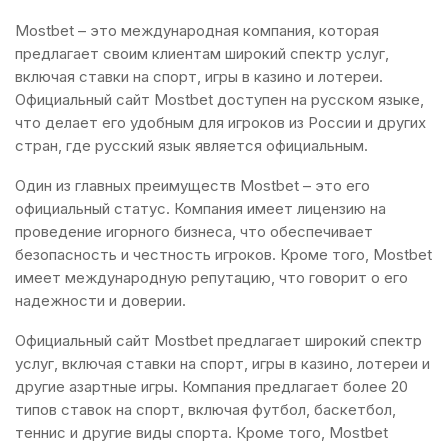
Mostbet – это международная компания, которая
предлагает своим клиентам широкий спектр услуг,
включая ставки на спорт, игры в казино и лотереи.
Официальный сайт Mostbet доступен на русском языке,
что делает его удобным для игроков из России и других
стран, где русский язык является официальным.
Один из главных преимуществ Mostbet – это его
официальный статус. Компания имеет лицензию на
проведение игорного бизнеса, что обеспечивает
безопасность и честность игроков. Кроме того, Mostbet
имеет международную репутацию, что говорит о его
надежности и доверии.
Официальный сайт Mostbet предлагает широкий спектр
услуг, включая ставки на спорт, игры в казино, лотереи и
другие азартные игры. Компания предлагает более 20
типов ставок на спорт, включая футбол, баскетбол,
теннис и другие виды спорта. Кроме того, Mostbet