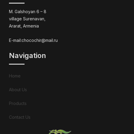
M. Galshoyan 6 – 8
village Surenavan,
Ararat, Armenia
E-mail:chocochir@mail.ru
Navigation
Home
About Us
Products
Contact Us