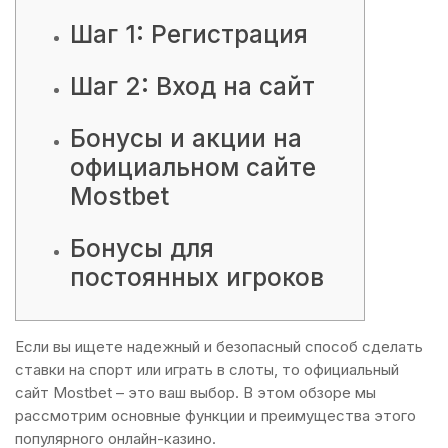
Шаг 1: Регистрация
Шаг 2: Вход на сайт
Бонусы и акции на
официальном сайте
Mostbet
Бонусы для
постоянных игроков
Если вы ищете надежный и безопасный способ сделать
ставки на спорт или играть в слоты, то официальный
сайт Mostbet – это ваш выбор. В этом обзоре мы
рассмотрим основные функции и преимущества этого
популярного онлайн-казино.