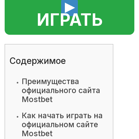
ИГРАТЬ
Содержимое
Преимущества
официального сайта
Mostbet
Как начать играть на
официальном сайте
Mostbet