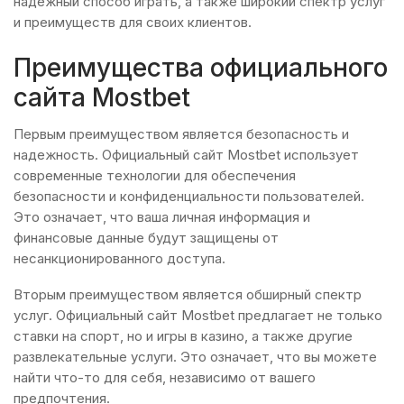
надежный способ играть, а также широкий спектр услуг
и преимуществ для своих клиентов.
Преимущества официального
сайта Mostbet
Первым преимуществом является безопасность и
надежность. Официальный сайт Mostbet использует
современные технологии для обеспечения
безопасности и конфиденциальности пользователей.
Это означает, что ваша личная информация и
финансовые данные будут защищены от
несанкционированного доступа.
Вторым преимуществом является обширный спектр
услуг. Официальный сайт Mostbet предлагает не только
ставки на спорт, но и игры в казино, а также другие
развлекательные услуги. Это означает, что вы можете
найти что-то для себя, независимо от вашего
предпочтения.