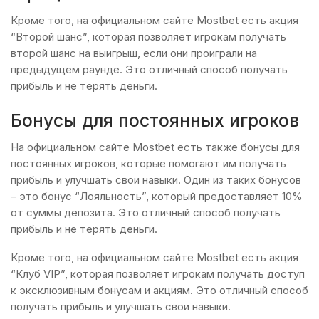
Кроме того, на официальном сайте Mostbet есть акция
“Второй шанс”, которая позволяет игрокам получать
второй шанс на выигрыш, если они проиграли на
предыдущем раунде. Это отличный способ получать
прибыль и не терять деньги.
Бонусы для постоянных игроков
На официальном сайте Mostbet есть также бонусы для
постоянных игроков, которые помогают им получать
прибыль и улучшать свои навыки. Один из таких бонусов
– это бонус “Лояльность”, который предоставляет 10%
от суммы депозита. Это отличный способ получать
прибыль и не терять деньги.
Кроме того, на официальном сайте Mostbet есть акция
“Клуб VIP”, которая позволяет игрокам получать доступ
к эксклюзивным бонусам и акциям. Это отличный способ
получать прибыль и улучшать свои навыки.