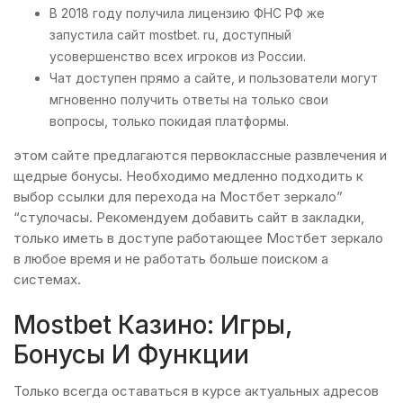
В 2018 году получила лицензию ФНС РФ же
запустила сайт mostbet. ru, доступный
усовершенство всех игроков из России.
Чат доступен прямо а сайте, и пользователи могут
мгновенно получить ответы на только свои
вопросы, только покидая платформы.
этом сайте предлагаются первоклассные развлечения и
щедрые бонусы. Необходимо медленно подходить к
выбор ссылки для перехода на Мостбет зеркало”
“стулочасы. Рекомендуем добавить сайт в закладки,
только иметь в доступе работающее Мостбет зеркало
в любое время и не работать больше поиском а
системах.
Mostbet Казино: Игры,
Бонусы И Функции
Только всегда оставаться в курсе актуальных адресов