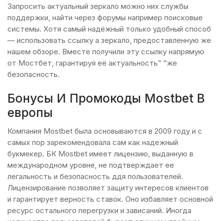
Запросить актуальный зеркало можно них службы
поддержки, найти через форумы например поисковые
системы. Хотя самый надёжный только удобный способ
— использовать ссылку а зеркало, предоставленную же
нашем обзоре. Вместе получили эту ссылку напрямую
от Мостбет, гарантируя её актуальность” “же
безопасность.
Бонусы И Промокоды Mostbet В
европы
Компания Mostbet была основываются в 2009 году и с
самых пор зарекомендовала сам как надежный
букмекер. БК Mostbet имеет лицензию, выданную в
международном уровне, не подтверждает ее
легальность и безопасность ддя пользователей.
Лицензирование позволяет защиту интересов клиентов
и гарантирует верность ставок. Оно избавляет основной
ресурс остального перегрузки и зависаний. Иногда