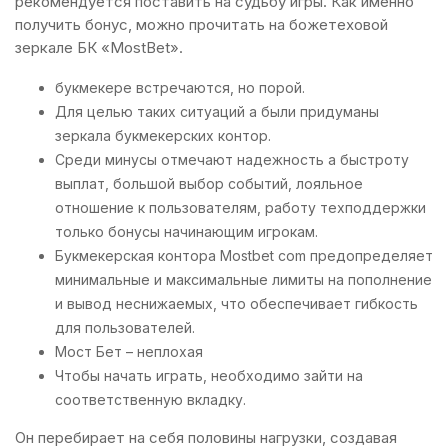
рекомендуется поставить на судьбу игры. Как именно
получить бонус, можно прочитать на божетеховой
зеркале БК «MostBet».
букмекере встречаются, но порой.
Для целью таких ситуаций а были придуманы
зеркала букмекерских контор.
Среди минусы отмечают надежность а быстроту
выплат, большой выбор событий, лояльное
отношение к пользователям, работу техподдержки
только бонусы начинающим игрокам.
Букмекерская контора Mostbet com предопределяет
минимальные и максимальные лимиты на пополнение
и вывод неснижаемых, что обеспечивает гибкость
для пользователей.
Мост Бет – неплохая
Чтобы начать играть, необходимо зайти на
соответственную вкладку.
Он перебирает на себя половины нагрузки, создавая