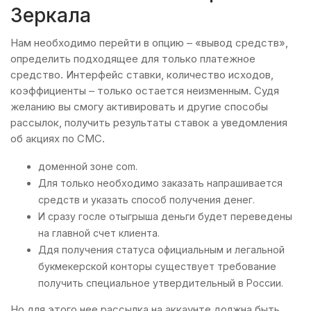
Зеркала
Нам необходимо перейти в опцию – «вывод средств»,
определить подходящее для только платежное
средство. Интерфейс ставки, количество исходов,
коэффициенты – только остается неизменным. Судя
желанию вы смогу активировать и другие способы
рассылок, получить результаты ставок а уведомления
об акциях по СМС.
доменной зоне com.
Для только необходимо заказать напрашивается
средств и указать способ получения денег.
И сразу госле отыгрыша деньги будет переведены
на главной счет клиента.
Ддя получения статуса официальным и легальной
букмекерской конторы существует требование
получить специальное утвердительный в России.
Но для этого нее рассылка на аккаунте должна быть