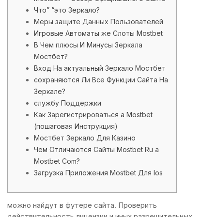
Что” “это Зеркало?
Меры защите Данных Пользователей
Игровые Автоматы же Слоты Mostbet
В Чем плюсы И Минусы Зеркала
Мостбет?
Вход На актуальный Зеркало Мостбет
сохраняются Ли Все Функции Сайта На
Зеркале?
службу Поддержки
Как Зарегистрироваться а Mostbet
(пошаговая Инструкция)
Мостбет Зеркало Для Казино
Чем Отличаются Сайты Mostbet Ru а
Mostbet Com?
Загрузка Приложения Mostbet Для Ios
можно найдут в футере сайта. Проверить
действительность лицензии и иных разрешительных