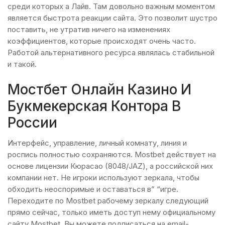
среди которых а Лайв. Там довольно важным моментом
является быстрота реакции сайта. Это позволит шустро
поставить, не утратив ничего на изменениях
коэффициентов, которые происходят очень часто.
Работой альтернативного ресурса являлась стабильной
и такой.
Мостбет Онлайн Казино И
Букмекерская Контора В
России
Интерфейс, управление, личный комнату, линия и
роспись полностью сохраняются. Mostbet действует на
основе лицензии Кюрасао (8048/JAZ), а российской них
компании нет. Не игроки используют зеркала, чтобы
обходить неоспоримые и оставаться в” “игре.
Переходите по Mostbet рабочему зеркалу следующий
прямо сейчас, только иметь доступ нему официальному
сайту Mostbet. Вы можете подписаться на email-