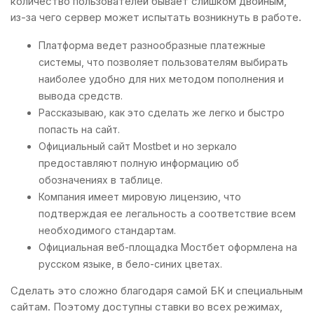
количество пользователей бывает слишком двойным,
из-за чего сервер может испытать возникнуть в работе.
Платформа ведет разнообразные платежные
системы, что позволяет пользователям выбирать
наиболее удобно для них методом пополнения и
вывода средств.
Рассказываю, как это сделать же легко и быстро
попасть на сайт.
Официальный сайт Mostbet и но зеркало
предоставляют полную информацию об
обозначениях в таблице.
Компания имеет мировую лицензию, что
подтверждая ее легальность а соответствие всем
необходимого стандартам.
Официальная веб-площадка Мостбет оформлена на
русском языке, в бело-синих цветах.
Сделать это сложно благодаря самой БК и специальным
сайтам. Поэтому доступны ставки во всех режимах,