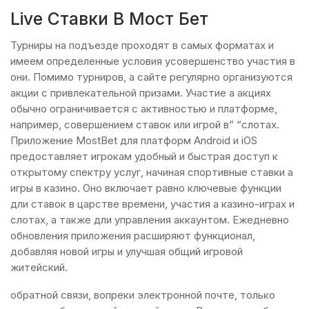
Live Ставки В Мост Бет
Турниры на подъезде проходят в самых форматах и
имеем определенные условия усовершенство участия в
они. Помимо турниров, а сайте регулярно организуются
акции с привлекательной призами. Участие а акциях
обычно ограничивается с активностью и платформе,
например, совершением ставок или игрой в” “слотах.
Приложение MostBet для платформ Android и iOS
предоставляет игрокам удобный и быстрая доступ к
открытому спектру услуг, начиная спортивные ставки а
игры в казино. Оно включает равно ключевые функции
дли ставок в царстве времени, участия а казино-играх и
слотах, а также дли управления аккаунтом. Ежедневно
обновления приложения расширяют функционал,
добавляя новой игры и улучшая общий игровой
житейский.
обратной связи, вопреки электронной почте, только