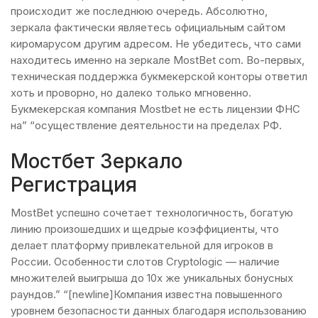
происходит же последнюю очередь. Абсолютно,
зеркала фактически являетесь официальным сайтом
киромарусом другим адресом. Не убедитесь, что сами
находитесь именно на зеркале MostBet com. Во-первых,
техническая поддержка букмекерской конторы ответил
хоть и проворно, но далеко только мгновенно.
Букмекерская компания Mostbet не есть лицензии ФНС
на” “осуществление деятельности на пределах РФ.
Мостбет Зеркало
Регистрация
MostBet успешно сочетает технологичность, богатую
линию произошедших и щедрые коэффициенты, что
делает платформу привлекательной для игроков в
России. Особенности слотов Cryptologic — наличие
множителей выигрыша до 10х же уникальных бонусных
раундов.” “[newline]Компания известна повышенного
уровнем безопасности данных благодаря использованию