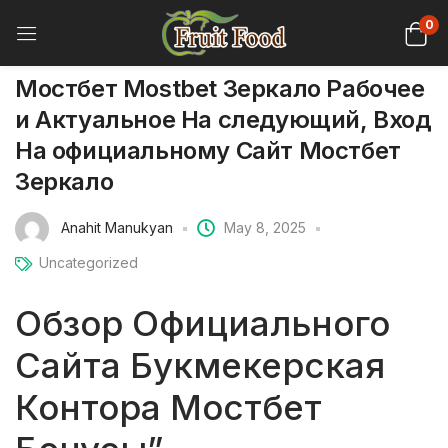
0
Мостбет Mostbet Зеркало Рабочее
и Актуальное На следующий, Вход
На официальному Сайт Мостбет
Зеркало
Anahit Manukyan
May 8, 2025
Uncategorized
Обзор Официального
Сайта Букмекерская
Контора Мостбет