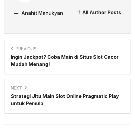
All Author Posts
Anahit Manukyan
PREVIOUS
Ingin Jackpot? Coba Main di Situs Slot Gacor
Mudah Menang!
NEXT
Strategi Jitu Main Slot Online Pragmatic Play
untuk Pemula