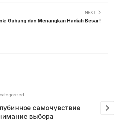
NEXT
 Link: Gabung dan Menangkan Hadiah Besar!
categorized
Feb
глубинное самочувствие
Kid’
онимание выбора