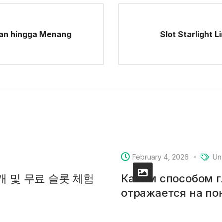
ran hingga Menang
Slot Starlight
February 4, 2026
Un
소개 및 무료 슬롯 체험
Каким способом 
отражается на п