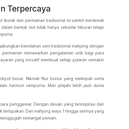
an Terpercaya
onik dari permainan tradisional ini sambil menikmati
 dalam bentuk slot tidak hanya sekadar hiburan tetapi
mpurna.
abungkan keindahan seni tradisional mahjong dengan
ap permainan menawarkan pengalaman unik bagi para
yaran yang inovatif membuat setiap putaran semakin
kpot besar. Nikmati fitur bonus yang melimpah serta
m harmoni sempurna. Mari jelajahi lebih jauh dunia
para penggemar. Dengan desain yang terinspirasi dari
erlupakan. Dari mahjong ways 1 hingga serinya yang
ng menggugah semangat pemain.