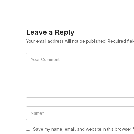
Leave a Reply
Your email address will not be published. Required fie
Save my name, email, and website in this browser f