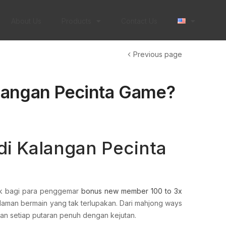
About Us
Products
Contact Us
Previous page
alangan Pecinta Game?
di Kalangan Pecinta
rik bagi para penggemar
bonus new member 100 to 3x
aman bermain yang tak terlupakan. Dari mahjong ways
kan setiap putaran penuh dengan kejutan.