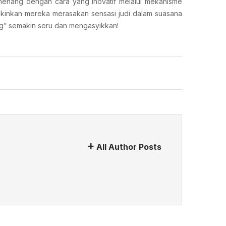
menang dengan cara yang inovatif melalui mekanisme
ngkinkan mereka merasakan sensasi judi dalam suasana
ng” semakin seru dan mengasyikkan!
All Author Posts