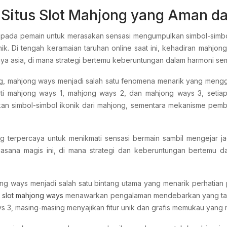
 Situs Slot Mahjong yang Aman d
ada pemain untuk merasakan sensasi mengumpulkan simbol-simbol ik
. Di tengah keramaian taruhan online saat ini, kehadiran mahjong
a asia, di mana strategi bertemu keberuntungan dalam harmoni se
g, mahjong ways menjadi salah satu fenomena menarik yang mengg
rti mahjong ways 1, mahjong ways 2, dan mahjong ways 3, seti
an simbol-simbol ikonik dari mahjong, sementara mekanisme pemba
terpercaya untuk menikmati sensasi bermain sambil mengejar jac
na magis ini, di mana strategi dan keberuntungan bertemu dala
g ways menjadi salah satu bintang utama yang menarik perhatian 
a
slot mahjong ways
menawarkan pengalaman mendebarkan yang tak t
ys 3, masing-masing menyajikan fitur unik dan grafis memukau ya