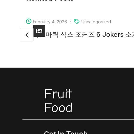
February 4, 2026
Uncategorized
프라그마틱 식스 조커즈 6 Jokers 
Fruit
Food
Get In Touch