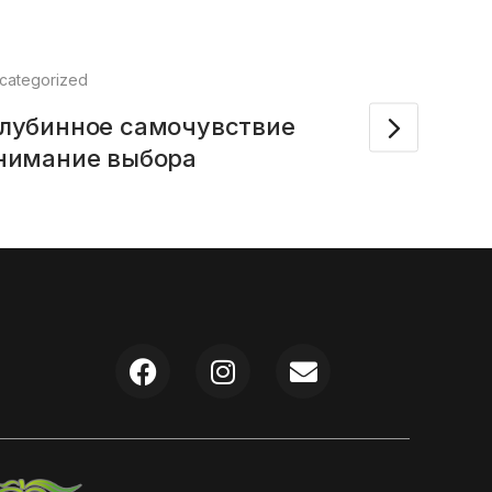
categorized
Feb
глубинное самочувствие
Kid’
онимание выбора