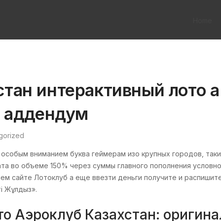
Home
стан интерактивный лото 
ь аддендум
gorized
 особым вниманием буква геймерам изо крупных городов, таки
а во объеме 150% через суммы главного пополнения условног
м сайте Лотоклуб а еще ввезти деньги получите и распишите
і Жұлдыз».
то Аэроклуб Казахстан: оригин