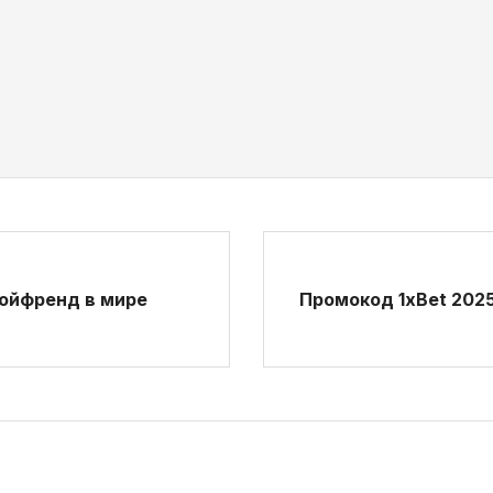
ойфренд в мире
Промокод 1xBet 202