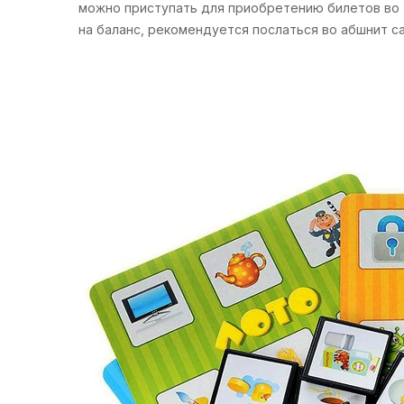
можно приступать для приобретению билетов во 
на баланс, рекомендуется послаться во абшнит с