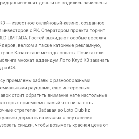
ридцал исполнят деньги не водились зачислены
 КЗ — известное онлайновый-казино, созданное
я инвесторов с РК. Оператором проекта торчит
D LIMITADA. Гостей выжидают особые веселия
йдеров, велком а также катонные рекламную,
Стране Казахстане методы оплаты. Почитатели
мблинга множат аддендум Лото Клуб КЗ закачать
 и iOS.
су приемлемы забавы с разнообразными
ремиальными раундами, еще интересным
авок стоит обратить внимание нате настольные
 которых приемлемы самый что ни на есть
чные стратегии. Забавая во Loto Club kz
ктуально держать на мыслях о внутренние
зовать скидки, чтобы возыметь красная цена от