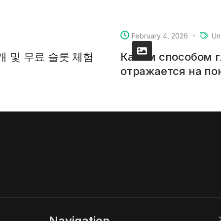
February 4, 2026
Un
소개 및 무료 슬롯 체험
Каким способом 
отражается на п
Navigation