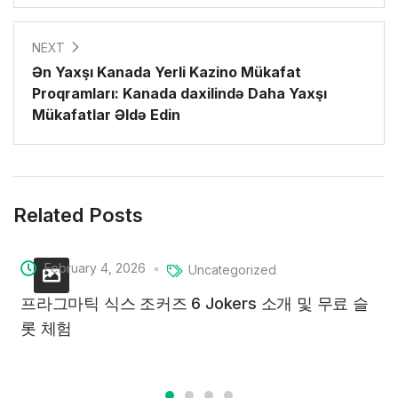
NEXT
Ən Yaxşı Kanada Yerli Kazino Mükafat
Proqramları: Kanada daxilində Daha Yaxşı
Mükafatlar Əldə Edin
Related Posts
February 4, 2026
Uncategorized
프라그마틱 식스 조커즈 6 Jokers 소개 및 무료 슬
롯 체험