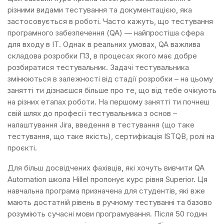
різними видами тестування та документацією, яка
застосовується в роботі. Часто кажуть, що тестування
програмного забезпечення (QA) — найпростіша сфера
для входу в ІТ. Однак в реальних умовах, QA важлива
складова розробки ПЗ, в процесах якого має добре
розбиратися тестувальник. Задачі тестувальника
змінюються в залежності від стадії розробки – на цьому
занятті ти дізнаєшся більше про те, що від тебе очікують
на різних етапах роботи. На першому занятті ти почнеш
свій шлях до професії тестувальника з основ –
налаштування Jira, введення в тестування (що таке
тестування, що таке якість), сертифікація ISTQB, ролі на
проєкті.
Для більш досвідчених фахівців, які хочуть вивчити QA
Automation школа Hillel пропонує курс рівня Superior. Ця
навчальна програма призначена для студентів, які вже
мають достатній рівень в ручному тестуванні та базово
розуміють сучасні мови програмування. Після 50 годин