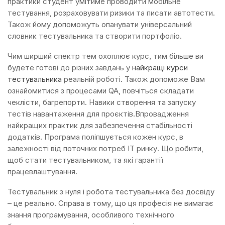
практики студент умітиме проводити мобільне
тестування, розраховувати ризики та писати автотести.
Також йому допоможуть опанувати універсальний
словник тестувальника та створити портфоліо.
Чим ширший спектр тем охоплює курс, тим більше ви
будете готові до різних завдань у
найкращі курси
тестувальника
реальній роботі. Також допоможе Вам
ознайомитися з процесами QA, повчіться складати
чеклісти, багрепорти. Навики створення та запуску
тестів навантаження для проєктів.Впровадження
найкращих практик для забезпечення стабільності
додатків. Програма поліпшується кожен курс, в
залежності від поточних потреб IT ринку. Що робити,
щоб стати тестувальником, та які гарантії
працевлаштування.
Тестувальник з нуля і робота тестувальника без досвіду
– це реально. Справа в тому, що ця професія не вимагає
знання програмування, особливого технічного