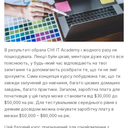
В результаті обрала CHI IT Academy і жодного разу не
пошкодувала. Лекції були цікаві, ментори дуже круто все
пояснюють, у будь-який час відповідають на твої
запитання та допомагають розібрати те, що ти не зміг
зрозуміти. Сама концепція курсу побудована так, що ти
завжди залучений до навчання, багато цікавих домашніх
завдань, багато практики. Загалом, заробітна плата для
початківців у цій галузі може становити від $30,000 до
$50,000 на рік. Для тестувальників середнього рівня з
деяким досвідом можна очікувати заробітну плату в
межах $50,000 – $80,000 на рік.
Цей базовий курс призначений для ознайомлення з