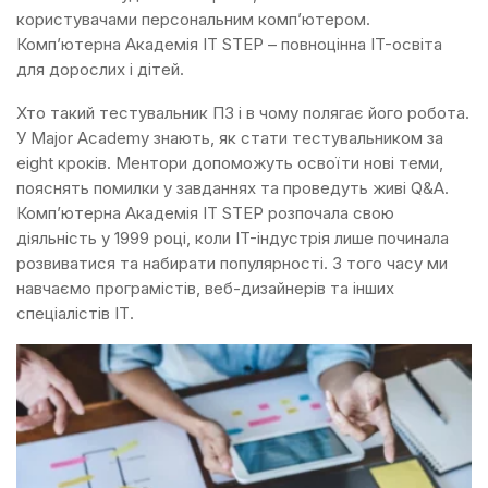
користувачами персональним комп’ютером.
Комп’ютерна Академія IT STEP – повноцінна IT-освіта
для дорослих і дітей.
Хто такий тестувальник ПЗ і в чому полягає його робота.
У Major Academy знають, як стати тестувальником за
eight кроків. Ментори допоможуть освоїти нові теми,
пояснять помилки у завданнях та проведуть живі Q&A.
Комп’ютерна Академія IT STEP розпочала свою
діяльність у 1999 році, коли IT-індустрія лише починала
розвиватися та набирати популярності. З того часу ми
навчаємо програмістів, веб-дизайнерів та інших
спеціалістів ІТ.