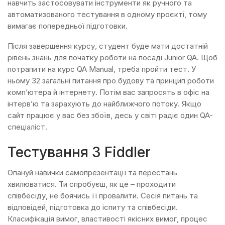
навчить застосовувати інструменти як ручного та
автоматизованого тестування в одному проєкті, тому
вимагає попередньої підготовки.
Після завершення курсу, студент буде мати достатній
рівень знань для початку роботи на посаді Junior QA. Щоб
потрапити на курс QA Manual, треба пройти тест. У
ньому 32 загальні питання про будову та принцип роботи
комп’ютера й інтернету. Потім вас запросять в офіс на
інтерв’ю та зарахують до найближчого потоку. Якщо
сайт працює у вас без збоїв, десь у світі радіє один QA-
спеціаліст.
Тестування З Fiddler
Опануй навички самопрезентації та перестань
хвилюватися. Ти спробуєш, як це – проходити
співбесіду, не боячись її провалити. Сесія питань та
відповідей, підготовка до іспиту та співбесіди.
Класифікація вимог, властивості якісних вимог, процес