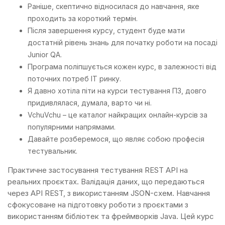
Раніше, скептично відносилася до навчання, яке
проходить за короткий термін.
Після завершення курсу, студент буде мати
достатній рівень знань для початку роботи на посаді
Junior QA.
Програма поліпшується кожен курс, в залежності від
поточних потреб IT ринку.
Я давно хотіла піти на курси тестування ПЗ, довго
придивлялася, думала, варто чи ні.
VchuVchu – це каталог найкращих онлайн-курсів за
популярними напрямами.
Давайте розберемося, що являє собою професія
тестувальник.
Практичне застосування тестування REST API на
реальних проєктах. Валідація даних, що передаються
через API REST, з використанням JSON-схем. Навчання
сфокусоване на підготовку роботи з проєктами з
використанням бібліотек та фреймворків Java. Цей курс