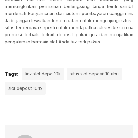
memungkinkan permainan berlangsung tanpa henti sambil
menikmati kenyamanan dari sistem pembayaran canggih ini.
Jadi, jangan lewatkan kesempatan untuk mengunjungi situs-
situs terpercaya seperti untuk mendapatkan akses ke semua
promosi terbaik terkait deposit pakai qris dan menjadikan
pengalaman bermain slot Anda tak terlupakan.
Tags:
link slot depo 10k
situs slot deposit 10 ribu
slot deposit 10rb