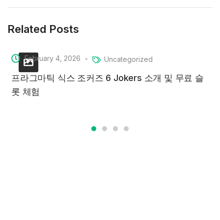
Related Posts
February 4, 2026
Uncategorized
프라그마틱 식스 조커즈 6 Jokers 소개 및 무료 슬
롯 체험