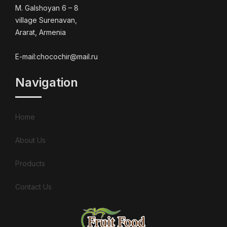
M. Galshoyan 6 – 8
village Surenavan,
Ararat, Armenia
E-mail:chocochir@mail.ru
Navigation
Home
About Us
Products
Contact Us