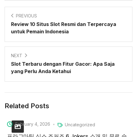
PREVIOUS
Review 10 Situs Slot Resmi dan Terpercaya
untuk Pemain Indonesia
NEXT
Slot Terbaru dengan Fitur Gacor: Apa Saja
yang Perlu Anda Ketahui
Related Posts
February 4, 2026
Uncategorized
프라그마틱 식스 조커즈 6 Jokers 소개 및 무료 슬