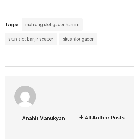
Tags:
mahjong slot gacor hari ini
situs slot banjir scatter
situs slot gacor
All Author Posts
Anahit Manukyan