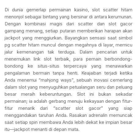
Di dunia gemerlap permainan kasino, slot scatter hitam
menonjol sebagai bintang yang bersinar di antara kerumunan.
Dengan kombinasi magis dari scatter dan slot gacor
gampang menang, setiap putaran memberikan harapan akan
jackpot yang menggiurkan. Bayangkan sensasi saat simbol
pg scatter hitam muncul dengan megahnya di layar, memicu
jalur kemenangan tak terduga. Dalam pencarian untuk
menemukan link slot terbaik, para pemain berbondong-
bondong ke situs-situs terpercaya yang menawarkan
pengalaman bermain tanpa henti. Keajaiban terjadi ketika
Anda menemui “mahjong ways”, sebuah inovasi cemerlang
dalam slot yang menyuguhkan petualangan seru dan peluang
besar meraih keberuntungan. Slot ini bukan sekadar
permainan; ia adalah gerbang menuju kekayaan dengan fitur-
fitur menarik dari “scatter slot gacor” yang siap
menggandakan taruhan Anda. Rasakan adrenalin memuncak
saat setiap spin membawa Anda lebih dekat ke impian besar
itu—jackpot menanti di depan mata.