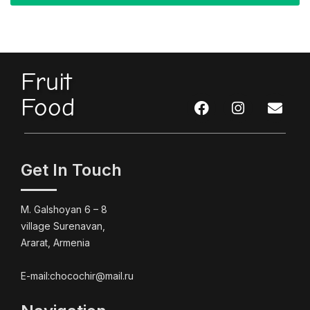
Fruit
Food
Get In Touch
M. Galshoyan 6 – 8
village Surenavan,
Ararat, Armenia
E-mail:chocochir@mail.ru