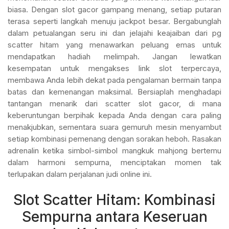
biasa. Dengan slot gacor gampang menang, setiap putaran
terasa seperti langkah menuju jackpot besar. Bergabunglah
dalam petualangan seru ini dan jelajahi keajaiban dari pg
scatter hitam yang menawarkan peluang emas untuk
mendapatkan hadiah melimpah. Jangan lewatkan
kesempatan untuk mengakses link slot terpercaya,
membawa Anda lebih dekat pada pengalaman bermain tanpa
batas dan kemenangan maksimal. Bersiaplah menghadapi
tantangan menarik dari scatter slot gacor, di mana
keberuntungan berpihak kepada Anda dengan cara paling
menakjubkan, sementara suara gemuruh mesin menyambut
setiap kombinasi pemenang dengan sorakan heboh. Rasakan
adrenalin ketika simbol-simbol mangkuk mahjong bertemu
dalam harmoni sempurna, menciptakan momen tak
terlupakan dalam perjalanan judi online ini.
Slot Scatter Hitam: Kombinasi
Sempurna antara Keseruan