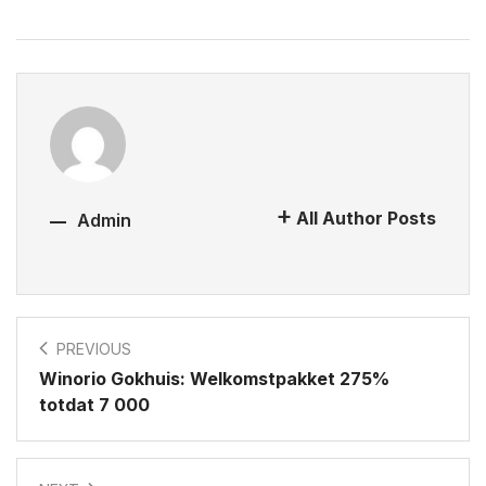
All Author Posts
Admin
PREVIOUS
Winorio Gokhuis: Welkomstpakket 275%
totdat 7 000