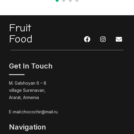
Fruit
Food
Get In Touch
M. Galshoyan 6 – 8
village Surenavan,
Ararat, Armenia
E-mail:chocochir@mail.ru
Navigation