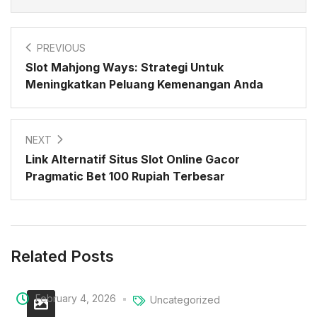
PREVIOUS
Slot Mahjong Ways: Strategi Untuk
Meningkatkan Peluang Kemenangan Anda
NEXT
Link Alternatif Situs Slot Online Gacor
Pragmatic Bet 100 Rupiah Terbesar
Related Posts
February 4, 2026
Uncategorized