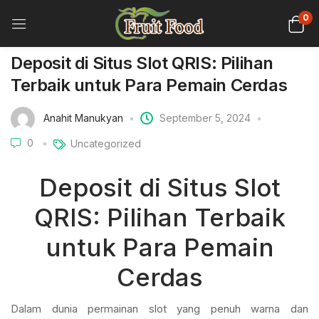
0
Deposit di Situs Slot QRIS: Pilihan
Terbaik untuk Para Pemain Cerdas
Anahit Manukyan
September 5, 2024
0
Uncategorized
Deposit di Situs Slot
QRIS: Pilihan Terbaik
untuk Para Pemain
Cerdas
Dalam dunia permainan slot yang penuh warna dan