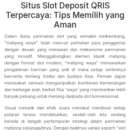
Situs Slot Deposit QRIS
Terpercaya: Tips Memilih yang
Aman
Dalam dunia permainan slot yang semakin berkembang,
“mahjong ways” telah mencuri perhatian para penggemar
dengan desain yang menawan dan mekanisme permainan
yang inovatif. Menggabungkan elemen klasik mahjong
dengan format slot modern, “mahjong ways” menawarkan
pengalaman bermain yang unik di mana setiap simbolnya
bercerita tentang tradisi dan budaya Asia. Pemain dapat
merasakan sensasi mengumpulkan kombinasi kemenangan
dari berbagai arah, berkat fitur ‘ways’ yang memberikan lebih
banyak peluang untuk menang daripada slot konvensional.
Visual menarik dan efek suara memikat membuat setiap
putaran terasa mendebarkan, seolah-olah kita sedang
berada di tengah pertempuran strategi dalam permainan
mahjong sesungguhnya. Dengan hadirnya variasi seperti “slot