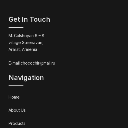
Get In Touch
M. Galshoyan 6 – 8
village Surenavan,
Ararat, Armenia
E-mail:chocochir@mail.ru
Navigation
Home
About Us
Products