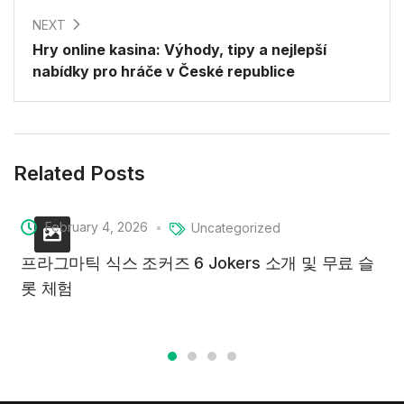
NEXT
Hry online kasina: Výhody, tipy a nejlepší
nabídky pro hráče v České republice
Related Posts
February 4, 2026
Uncategorized
프라그마틱 식스 조커즈 6 Jokers 소개 및 무료 슬
롯 체험