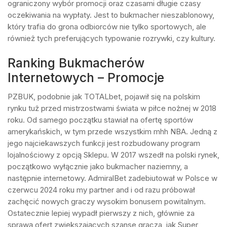
ograniczony wybór promocji oraz czasami długie czasy
oczekiwania na wypłaty. Jest to bukmacher nieszablonowy,
który trafia do grona odbiorców nie tylko sportowych, ale
również tych preferujących typowanie rozrywki, czy kultury.
Ranking Bukmacherów
Internetowych – Promocje
PZBUK, podobnie jak TOTALbet, pojawił się na polskim
rynku tuż przed mistrzostwami świata w piłce nożnej w 2018
roku. Od samego początku stawiał na ofertę sportów
amerykańskich, w tym przede wszystkim mhh NBA. Jedną z
jego najciekawszych funkcji jest rozbudowany program
lojalnościowy z opcją Sklepu. W 2017 wszedł na polski rynek,
początkowo wyłącznie jako bukmacher naziemny, a
następnie internetowy. AdmiralBet zadebiutował w Polsce w
czerwcu 2024 roku my partner and i od razu próbował
zachęcić nowych graczy wysokim bonusem powitalnym.
Ostatecznie lepiej wypadł pierwszy z nich, głównie za
sprawą ofert zwiększających szanse gracza, jak Super