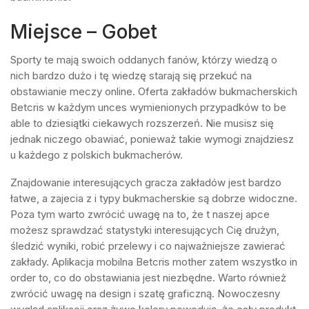
Miejsce – Gobet
Sporty te mają swoich oddanych fanów, którzy wiedzą o
nich bardzo dużo i tę wiedzę starają się przekuć na
obstawianie meczy online. Oferta zakładów bukmacherskich
Betcris w każdym unces wymienionych przypadków to be
able to dziesiątki ciekawych rozszerzeń. Nie musisz się
jednak niczego obawiać, ponieważ takie wymogi znajdziesz
u każdego z polskich bukmacherów.
Znajdowanie interesujących gracza zakładów jest bardzo
łatwe, a zajecia z i typy bukmacherskie są dobrze widoczne.
Poza tym warto zwrócić uwagę na to, że t naszej apce
możesz sprawdzać statystyki interesujących Cię drużyn,
śledzić wyniki, robić przelewy i co najważniejsze zawierać
zakłady. Aplikacja mobilna Betcris mother zatem wszystko in
order to, co do obstawiania jest niezbędne. Warto również
zwrócić uwagę na design i szatę graficzną. Nowoczesny