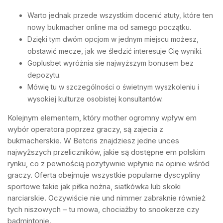
Warto jednak przede wszystkim docenić atuty, które ten
nowy bukmacher online ma od samego początku.
Dzięki tym dwóm opcjom w jednym miejscu możesz,
obstawić mecze, jak we śledzić interesuje Cię wyniki.
Goplusbet wyróżnia sie najwyższym bonusem bez
depozytu.
Mówię tu w szczególności o świetnym wyszkoleniu i
wysokiej kulturze osobistej konsultantów.
Kolejnym elementem, który mother ogromny wpływ em
wybór operatora poprzez graczy, są zajecia z
bukmacherskie. W Betcris znajdziesz jedne unces
najwyższych przeliczników, jakie są dostępne em polskim
rynku, co z pewnością pozytywnie wpłynie na opinie wśród
graczy. Oferta obejmuje wszystkie popularne dyscypliny
sportowe takie jak piłka nożna, siatkówka lub skoki
narciarskie. Oczywiście nie und nimmer zabraknie również
tych niszowych – tu mowa, chociażby to snookerze czy
badmintonie.