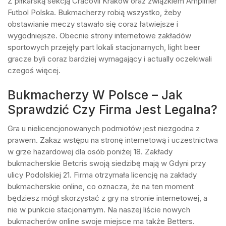
Z piłkarską sekcją Cracovii Kraków oraz związkiem Amplifier
Futbol Polska. Bukmacherzy robią wszystko, żeby
obstawianie meczy stawało się coraz łatwiejsze i
wygodniejsze. Obecnie strony internetowe zakładów
sportowych przejęły part lokali stacjonarnych, light beer
gracze byli coraz bardziej wymagający i actually oczekiwali
czegoś więcej.
Bukmacherzy W Polsce – Jak
Sprawdzić Czy Firma Jest Legalna?
Gra u nielicencjonowanych podmiotów jest niezgodna z
prawem. Zakaz wstępu na stronę internetową i uczestnictwa
w grze hazardowej dla osób poniżej 18. Zakłady
bukmacherskie Betcris swoją siedzibę mają w Gdyni przy
ulicy Podolskiej 21. Firma otrzymała licencję na zakłady
bukmacherskie online, co oznacza, że na ten moment
będziesz mógł skorzystać z gry na stronie internetowej, a
nie w punkcie stacjonarnym. Na naszej liście nowych
bukmacherów online swoje miejsce ma także Betters.