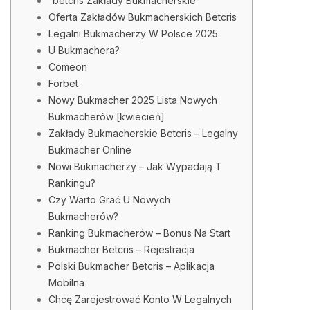
“betcris Zakłady Bukmacherskie
Oferta Zakładów Bukmacherskich Betcris
Legalni Bukmacherzy W Polsce 2025
U Bukmachera?
Comeon
Forbet
Nowy Bukmacher 2025 Lista Nowych
Bukmacherów [kwiecień]
Zakłady Bukmacherskie Betcris – Legalny
Bukmacher Online
Nowi Bukmacherzy – Jak Wypadają T
Rankingu?
Czy Warto Grać U Nowych
Bukmacherów?
Ranking Bukmacherów – Bonus Na Start
Bukmacher Betcris – Rejestracja
Polski Bukmacher Betcris – Aplikacja
Mobilna
Chcę Zarejestrować Konto W Legalnych