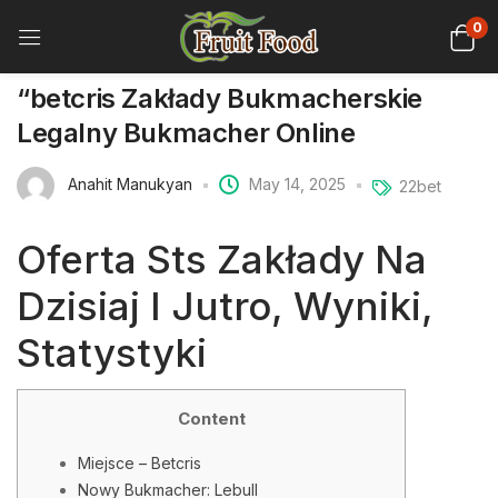
0
“betcris Zakłady Bukmacherskie
Legalny Bukmacher Online
Anahit Manukyan
May 14, 2025
22bet
Oferta Sts Zakłady Na
Dzisiaj I Jutro, Wyniki,
Statystyki
Content
Miejsce – Betcris
Nowy Bukmacher: Lebull