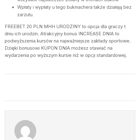
Wpłaty i wypłaty u tego bukmachera także działają bez
zarzutu.
FREEBET 20 PLN MHH URODZINY to opcja dla graczy t
dniu ich urodzin. Atrakcyjny bonus INCREASE DNIA to
podwyższenia kursów na najważniejsze zakłady sportowe.
Dzięki bonusowi KUPON DNIA możesz stawiać na
wydarzenia po wyższym kursie niż w opcji standardowej.