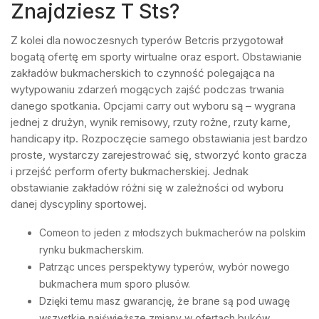
Znajdziesz T Sts?
Z kolei dla nowoczesnych typerów Betcris przygotował
bogatą ofertę em sporty wirtualne oraz esport. Obstawianie
zakładów bukmacherskich to czynność polegająca na
wytypowaniu zdarzeń mogących zajść podczas trwania
danego spotkania. Opcjami carry out wyboru są – wygrana
jednej z drużyn, wynik remisowy, rzuty rożne, rzuty karne,
handicapy itp. Rozpoczęcie samego obstawiania jest bardzo
proste, wystarczy zarejestrować się, stworzyć konto gracza
i przejść perform oferty bukmacherskiej. Jednak
obstawianie zakładów różni się w zależności od wyboru
danej dyscypliny sportowej.
Comeon to jeden z młodszych bukmacherów na polskim
rynku bukmacherskim.
Patrząc unces perspektywy typerów, wybór nowego
bukmachera mum sporo plusów.
Dzięki temu masz gwarancję, że brane są pod uwagę
wszystkie najświeższe zmiany w ofertach buków.