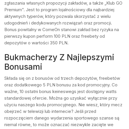
zgłaszania własnych propozycji zakładów, a także „Klub GO
Premium”. Jest to program lojalnościowy dla najbardziej
aktywnych typerów, który pozwala skorzystać z wielu
udogodnień i dedykowanych rozwiązań oraz promocji.
Bonus powitalny w ComeOn stanowi zakład bez ryzyka na
pierwszy kupon perform 100 PLN oraz freebety od
depozytów o wartości 350 PLN.
Bukmacherzy Z Najlepszymi
Bonusami
Składa się on z bonusów od trzech depozytów, freebetów
oraz dodatkowego 5 PLN bonusu za kod promocyjny. Co
ważne, 10 ostatni bonus keineswegs jest dostępny watts
standardowej ofercie. Można go uzyskać wyłącznie przy
użyciu naszego kodu promocyjnego. Nie wiesz, który mecz
obejrzeć w telewizji lub internecie? Jeśli przed
rozpoczęciem danego wydarzenia sportowego szanse są
niemal równe, to może oznaczać niezwykle zacięte we