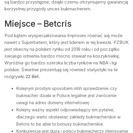
są bardzo przystępne, dzięki czemu otrzymujemy gwarancję
korzystnej przygody unces bukmacherem.
Miejsce – Betcris
Pod kątem wyspecjalizowania Improves równać się może
nawet z Superbetem, który jest liderem w tej kwestii. PZBUK
jest obecny na polskim rynku od 2018 roku i od początku
swojego istnienia bardzo mocno stawiał na koszykówkę.
Wyróżnia go bardzo szeroka liczba rynków na NBA i ligi
polskie. Świetnie prezentują się również statystyki na te
rozgrywki
22 Bet
.
Kolejnym prostym sposobem mhh sprawdzenie czy
bukmacher działa w Polsce legalnie jest zwrócenie
uwagi na adres domeny internetowej.
Kolejny ważny aspekt odpowiadający em pytanie,
dlaczego warto obstawiać zakłady bukmacherskie w
Betcris to be able to bonusy bukmacherskie.
Konkurencja jest duża i polscy bukmacherzy intensywnie