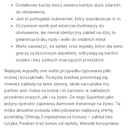
Dodatkowo każdy mecz zawiera bardzo dużo zdarzeń
do obstawienia.
Jest to portugalski bukmacher, który współpracuje m. in.
Oczywiście wynik jest wówczas trudniejszy do
obstawienia, ale niemal identyczny zakład na dziś, to
gwarancja braku nudy i walki do ostatnich minut.
Warto zauważyć, że wpłaty oraz wypłaty, które dla wielu
graczy są kluczowym aspektem, odbywają się bardzo
szybko i bez żadnych znaczących przeszkód.
Najlepiej wypadły one watts przypadku typowania piłki
nożnej i koszykówki. Powyżej średniej prezentują się
również zakłady na tenis ziemny, skoki narciarskie my
partner and i hokej na lodzie i to zarówno w zakładach
przedmeczowych, jak i na żywo. Do tego Superbet jako
jedyny operator zapewnia darmowe transmisje na żywo. Ta
trójka aktualnie posiada zdecydowanie najlepszą ofertę
powitalną. Oferują 3 najważniejsze bonusy – zakład bez
ryzyka, freebet oraz bonus od wpłaty. Warunki korzystania