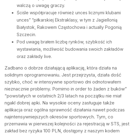
walczą o uwagę graczy.
Ściśle współpracuje również unces licznymi klubami
unces” “piłkarskiej Ekstraklasy, w tym z Jagiellonią
Białystok, Rakowem Częstochowa i actually Pogonią
Szczecin.
Pod uwagę brałem liczbę rynków, szybkość ich
wystawiania, możliwość budowania swoich zakładów
oraz zakłady live.
Zadbano o dobrze działającą aplikację, która działa na
solidnym oprogramowaniu. Jest przejrzysta, działa dość
szybko, choć w intensywne sportowo dni odnotowałem
nieznacznie problemy. Pomimo in order to żaden z buków”
“powstałych w ostatnich 2/3 latach na początku nie miał
ngakl dobrej apki. Na wysokie oceny zasługuje także
aplikacja oraz ogólna sprawność działania nawet podczas
najintensywniejszych okresów sportowych. Tym, co
przemawia w pierwszej kolejności za rejestracją w STS, jest
zakład bez ryzyka 100 PLN, dostępny z naszym kodem