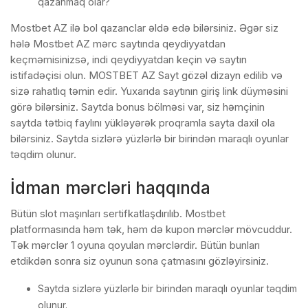
qazanmaq olar?
Mostbet AZ ilə bol qazanclar əldə edə bilərsiniz. Əgər siz
hələ Mostbet AZ mərc saytında qeydiyyatdan
keçməmisinizsə, indi qeydiyyatdan keçin və saytın
istifadəçisi olun. MOSTBET AZ Sayt gözəl dizayn edilib və
sizə rahatlıq təmin edir. Yuxarıda saytının giriş link düyməsini
görə bilərsiniz. Saytda bonus bölməsi var, siz həmçinin
saytda tətbiq faylını yükləyərək proqramla sayta daxil ola
bilərsiniz. Saytda sizlərə yüzlərlə bir birindən maraqlı oyunlar
təqdim olunur.
İdman mərcləri haqqında
Bütün slot maşınları sertifkatlaşdırılıb. Mostbet
platformasında həm tək, həm də kupon mərclər mövcuddur.
Tək mərclər 1 oyuna qoyulan mərclərdir. Bütün bunları
etdikdən sonra siz oyunun sona çatmasını gözləyirsiniz.
Saytda sizlərə yüzlərlə bir birindən maraqlı oyunlar təqdim
olunur.