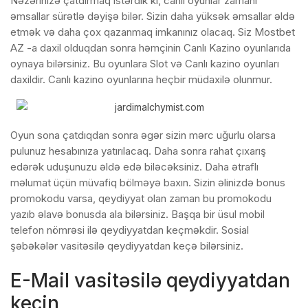
Nəzərinizə çatdırmaq istərdik ki, canlı oyunlar zamanı
əmsallar sürətlə dəyişə bilər. Sizin daha yüksək əmsallar əldə
etmək və daha çox qazanmaq imkanınız olacaq. Siz Mostbet
AZ -a daxil olduqdan sonra həmçinin Canlı Kazino oyunlarıda
oynaya bilərsiniz. Bu oyunlara Slot və Canlı kazino oyunları
daxildir. Canlı kazino oyunlarına heçbir müdaxilə olunmur.
Oyun sona çatdıqdan sonra əgər sizin mərc uğurlu olarsa
pulunuz hesabınıza yatırılacaq. Daha sonra rahat çıxarış
edərək uduşunuzu əldə edə biləcəksiniz. Daha ətraflı
məlumat üçün müvafiq bölməyə baxın. Sizin əlinizdə bonus
promokodu varsa, qeydiyyat olan zaman bu promokodu
yazıb əlavə bonusda ala bilərsiniz. Başqa bir üsul mobil
telefon nömrəsi ilə qeydiyyatdan keçməkdir. Sosial
şəbəkələr vasitəsilə qeydiyyatdan keçə bilərsiniz.
E-Mail vasitəsilə qeydiyyatdan
keçin