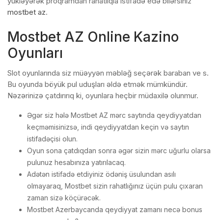
yükləyərək proqramdan rahatlıqla istifadə edə bilərsiniz
mostbet az
.
Mostbet AZ Online Kazino
Oyunları
Slot oyunlarında siz müəyyən məbləğ seçərək baraban ve s.
Bu oyunda böyük pul uduşları əldə etmək mümkündür.
Nəzərinizə çatdırırıq ki, oyunlara heçbir müdaxilə olunmur.
Əgər siz hələ Mostbet AZ mərc saytında qeydiyyatdan
keçməmisinizsə, indi qeydiyyatdan keçin və saytın
istifadəçisi olun.
Oyun sona çatdıqdan sonra əgər sizin mərc uğurlu olarsa
pulunuz hesabınıza yatırılacaq.
Adətən istifadə etdiyiniz ödəniş üsulundan asılı
olmayaraq, Mostbet sizin rahatlığınız üçün pulu çıxaran
zaman sizə köçürəcək.
Mostbet Azerbaycanda qeydiyyat zamanı necə bonus