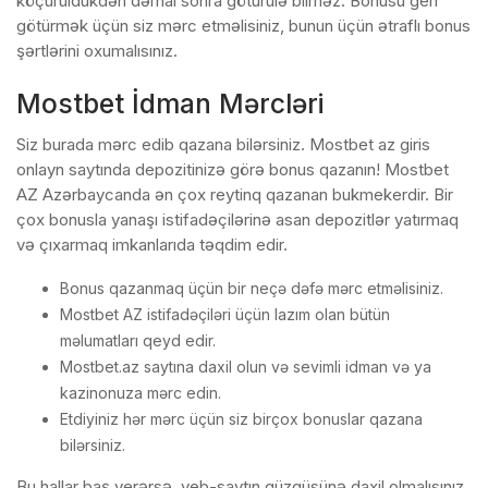
köçürüldükdən dərhal sonra götürülə bilməz. Bonusu geri
götürmək üçün siz mərc etməlisiniz, bunun üçün ətraflı bonus
şərtlərini oxumalısınız.
Mostbet İdman Mərcləri
Siz burada mərc edib qazana bilərsiniz. Mostbet az giris
onlayn saytında depozitinizə görə bonus qazanın! Mostbet
AZ Azərbaycanda ən çox reytinq qazanan bukmekerdir. Bir
çox bonusla yanaşı istifadəçilərinə asan depozitlər yatırmaq
və çıxarmaq imkanlarıda təqdim edir.
Bonus qazanmaq üçün bir neçə dəfə mərc etməlisiniz.
Mostbet AZ istifadəçiləri üçün lazım olan bütün
məlumatları qeyd edir.
Mostbet.az saytına daxil olun və sevimli idman və ya
kazinonuza mərc edin.
Etdiyiniz hər mərc üçün siz birçox bonuslar qazana
bilərsiniz.
Bu hallar baş verərsə, veb-saytın güzgüsünə daxil olmalısınız.