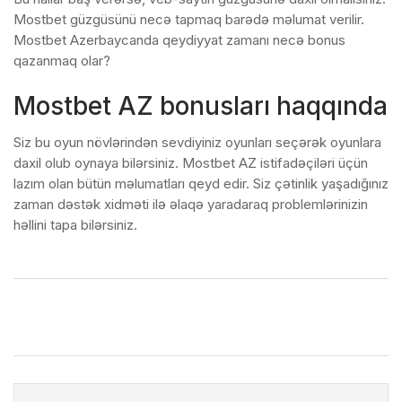
Mostbet güzgüsünü necə tapmaq barədə məlumat verilir.
Mostbet Azerbaycanda qeydiyyat zamanı necə bonus
qazanmaq olar?
Mostbet AZ bonusları haqqında
Siz bu oyun növlərindən sevdiyiniz oyunları seçərək oyunlara
daxil olub oynaya bilərsiniz. Mostbet AZ istifadəçiləri üçün
lazım olan bütün məlumatları qeyd edir. Siz çətinlik yaşadığınız
zaman dəstək xidməti ilə əlaqə yaradaraq problemlərinizin
həllini tapa bilərsiniz.