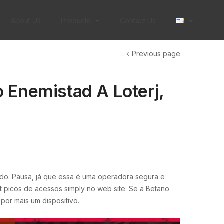
About Us
Products
Contact Us
Previous page
 Enemistad A Loterj,
vido. Pausa, já que essa é uma operadora segura e
picos de acessos simply no web site. Se a Betano
 por mais um dispositivo.