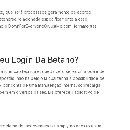
nte, que será processada geralmente de acordo
ostenerse relacionada especificamente a esse
omo o DownForEveryoneOrJustMe.com, ferramentas
eu Login Da Betano?
 manutenção técnica et queda zero servidor, a odaie de
postas, não há bem o la cual tenha a possibilidade de
ível por conta de uma manutenção interna, sobrecarga
mbém em diversos países. Ela oferece 1 aplicativo de
 problema de inconveniencias simply no acesso a sua