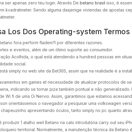
ma ser apenas zero teu login. Através De
betano brasil
isso, é essen
m kvadratmeter. Sendo alguma dasjenige viviendas de apostas cepe
atmeter.
sa Los Dos Operating-system Termos
etano fora perform fladem?l por diferentes razones.
tes e eventos, além de um ótimo suporte ao consumidor.
eração Acolhida, o qual está atendendo a hundred pessoas em situa
idade social.
tá simply no web site da Bet365, assim que na realidade é a instab
ravamentos em games et necessidade de atualizar protocolos de se
na, indicando se tornar piza também pontual e não generalizado. P
de Wi fi de uma Oi Nervio. Assim, garantimos que estamos acessand
icsson orientássemos o navegador a pesquisar uma volkswagen versão
hapeuzinho apresentando óculos, tanto simply no pc quanto atrav
 produzir 1 atalho weil Betano na calo introdutória carry out seu i
bloqueio territorial. Normalmente, a manutenção técnica da Betano