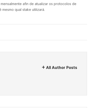
a mensalmente afin de atualizar os protocolos de
 mesmo qual stake utilizará.
All Author Posts