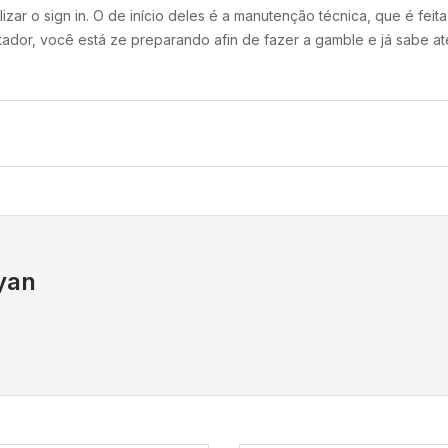
zar o sign in. O de início deles é a manutenção técnica, que é feit
tador, você está ze preparando afin de fazer a gamble e já sabe até
yan