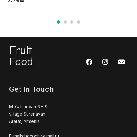
Fruit
Food
Get In Touch
M. Galshoyan 6 – 8
village Surenavan,
Ararat, Armenia
E-mail:chocochir@mail.ru